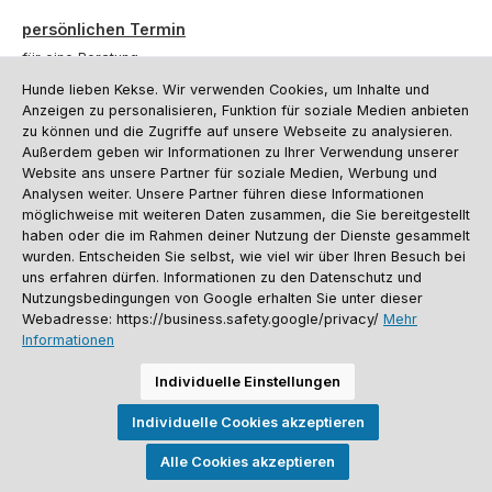
persönlichen Termin
für eine Beratung.
Hunde lieben Kekse. Wir verwenden Cookies, um Inhalte und
Oder über unser
Kontaktformular
.
Anzeigen zu personalisieren, Funktion für soziale Medien anbieten
zu können und die Zugriffe auf unsere Webseite zu analysieren.
Vertrag widerrufen
Außerdem geben wir Informationen zu Ihrer Verwendung unserer
Website ans unsere Partner für soziale Medien, Werbung und
Analysen weiter. Unsere Partner führen diese Informationen
möglichweise mit weiteren Daten zusammen, die Sie bereitgestellt
Kundenservice
haben oder die im Rahmen deiner Nutzung der Dienste gesammelt
Informationen
wurden. Entscheiden Sie selbst, wie viel wir über Ihren Besuch bei
uns erfahren dürfen. Informationen zu den Datenschutz und
Social Media und Kontakt
Nutzungsbedingungen von Google erhalten Sie unter dieser
Webadresse: https://business.safety.google/privacy/
Mehr
Informationen
Versandinformationen
Zahlungsarten
Vereinsrabatt
Kontakt
Batterieentsorgung
Warenrücksendung
Sporthund Katalog
Individuelle Einstellungen
Alle Preise inkl. gesetzl. Mehrwertsteuer zzgl.
Versandkosten
, wenn nicht
Individuelle Cookies akzeptieren
anders angegeben. Preise vor dem Login werden in Euro (DE) angezeigt.
Streichpreise = UVP-Preise. Abbildungen ähnlich. Änderungen
vorbehalten.
Alle Cookies akzeptieren
© 2026 Sporthund - Alle Rechte vorbehalten. Theme by
ThemeWare®