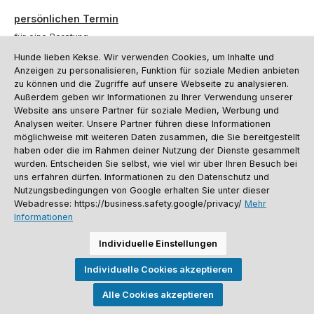
persönlichen Termin
für eine Beratung.
Hunde lieben Kekse. Wir verwenden Cookies, um Inhalte und
Oder über unser
Kontaktformular
.
Anzeigen zu personalisieren, Funktion für soziale Medien anbieten
zu können und die Zugriffe auf unsere Webseite zu analysieren.
Vertrag widerrufen
Außerdem geben wir Informationen zu Ihrer Verwendung unserer
Website ans unsere Partner für soziale Medien, Werbung und
Analysen weiter. Unsere Partner führen diese Informationen
möglichweise mit weiteren Daten zusammen, die Sie bereitgestellt
Kundenservice
haben oder die im Rahmen deiner Nutzung der Dienste gesammelt
Informationen
wurden. Entscheiden Sie selbst, wie viel wir über Ihren Besuch bei
uns erfahren dürfen. Informationen zu den Datenschutz und
Social Media und Kontakt
Nutzungsbedingungen von Google erhalten Sie unter dieser
Webadresse: https://business.safety.google/privacy/
Mehr
Informationen
Versandinformationen
Zahlungsarten
Vereinsrabatt
Kontakt
Batterieentsorgung
Warenrücksendung
Sporthund Katalog
Individuelle Einstellungen
Alle Preise inkl. gesetzl. Mehrwertsteuer zzgl.
Versandkosten
, wenn nicht
Individuelle Cookies akzeptieren
anders angegeben. Preise vor dem Login werden in Euro (DE) angezeigt.
Streichpreise = UVP-Preise. Abbildungen ähnlich. Änderungen
vorbehalten.
Alle Cookies akzeptieren
© 2026 Sporthund - Alle Rechte vorbehalten. Theme by
ThemeWare®