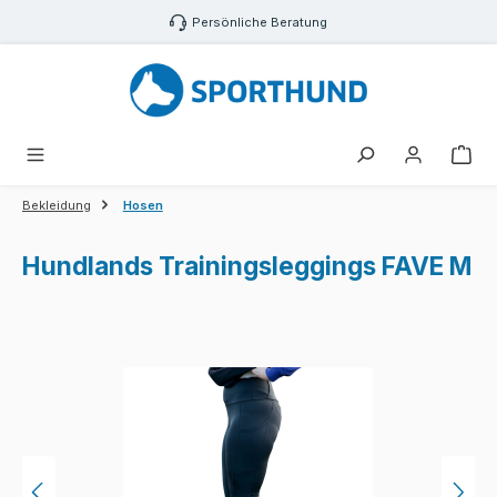
Zum Hauptinhalt springen
Persönliche Beratung
War
Bekleidung
Hosen
Hundlands Trainingsleggings FAVE M
Bildergalerie überspringen