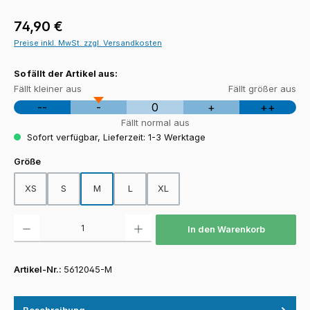
Regulärer Preis:
74,90 €
Preise inkl. MwSt. zzgl. Versandkosten
So fällt der Artikel aus:
Fällt kleiner aus
Fällt größer aus
--
-
0
+
++
Fällt normal aus
Sofort verfügbar, Lieferzeit: 1-3 Werktage
auswählen
Größe
XS
S
M
L
XL
Produkt Anzahl: Gib den gewünschten Wert ein oder benutze die Schaltfläch
In den Warenkorb
Artikel-Nr.:
5612045-M