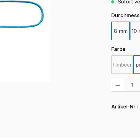
Sofort ver
Durchmess
8 mm
10
ausw
Farbe
himbeer
p
(Diese Op
Produkt Anzah
Artikel-Nr.: