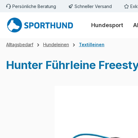
Persönliche Beratung
Schneller Versand
Exk
m Hauptinhalt springen
Zur Suche springen
Zur Hauptnavigation springen
Hundesport
A
Alltagsbedarf
Hundeleinen
Textilleinen
Hunter Führleine Freest
Bildergalerie überspringen