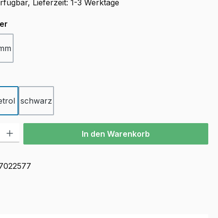
fügbar, Lieferzeit: 1-3 Werktage
auswählen
er
 mm
ählen
etrol
schwarz
tion ist zurzeit nicht verfügbar.)
l: Gib den gewünschten Wert ein oder benutze die Schaltflächen u
In den Warenkorb
7022577