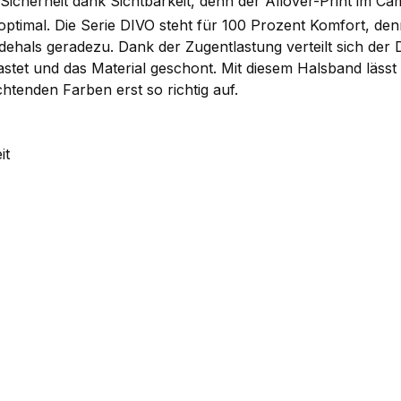
icherheit dank Sichtbarkeit, denn der Allover-Print im Camo
optimal. Die Serie DIVO steht für 100 Prozent Komfort, d
ehals geradezu. Dank der Zugentlastung verteilt sich der 
astet und das Material geschont. Mit diesem Halsband lässt e
chtenden Farben erst so richtig auf.
it