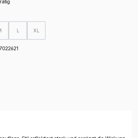
rätig
ählen
M
L
XL
ion ist zurzeit nicht verfügbar.)
(Diese Option ist zurzeit nicht verfügbar.)
(Diese Option ist zurzeit nicht verfügbar.)
(Diese Option ist zurzeit nicht verfügbar.)
7022621