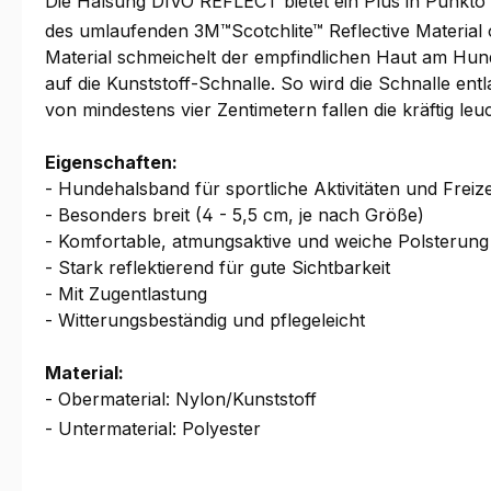
Die Halsung DIVO REFLECT bietet ein Plus in Punkto S
des umlaufenden 3M™Scotchlite™ Reflective Material 
Material schmeichelt der empfindlichen Haut am Hund
auf die Kunststoff-Schnalle. So wird die Schnalle entl
von mindestens vier Zentimetern fallen die kräftig leu
Eigenschaften:
- Hundehalsband für sportliche Aktivitäten und Freize
- Besonders breit (4 - 5,5 cm, je nach Größe)
- Komfortable, atmungsaktive und weiche Polsterung
- Stark reflektierend für gute Sichtbarkeit
- Mit Zugentlastung
- Witterungsbeständig und pflegeleicht
Material:
- Obermaterial: Nylon/Kunststoff
- Untermaterial: Polyester