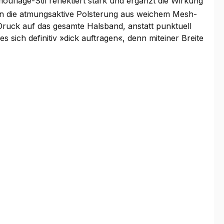
uflage-Stil reflektiert stark und ergänzt die Wirkung
enn die atmungsaktive Polsterung aus weichem Mesh-
Druck auf das gesamte Halsband, anstatt punktuell
s sich definitiv »dick auftragen«, denn miteiner Breite