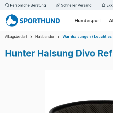
Persönliche Beratung
Schneller Versand
Exk
m Hauptinhalt springen
Zur Suche springen
Zur Hauptnavigation springen
Hundesport
A
Alltagsbedarf
Halsbänder
Warnhalsungen / Leuchties
Hunter Halsung Divo Ref
Bildergalerie überspringen