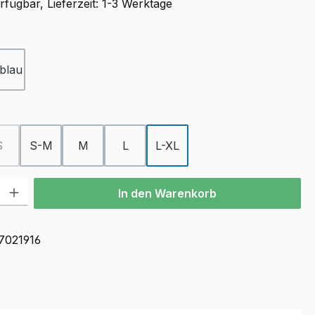
fügbar, Lieferzeit: 1-3 Werktage
ählen
lblau
ählen
S
S-M
M
L
L-XL
(Diese Option ist zurzeit nicht verfügbar.)
l: Gib den gewünschten Wert ein oder benutze die Schaltflächen u
In den Warenkorb
7021916