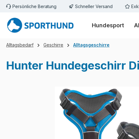
Persönliche Beratung
Schneller Versand
Exk
m Hauptinhalt springen
Zur Suche springen
Zur Hauptnavigation springen
Hundesport
A
Alltagsbedarf
Geschirre
Alltagsgeschirre
Hunter Hundegeschirr D
Bildergalerie überspringen