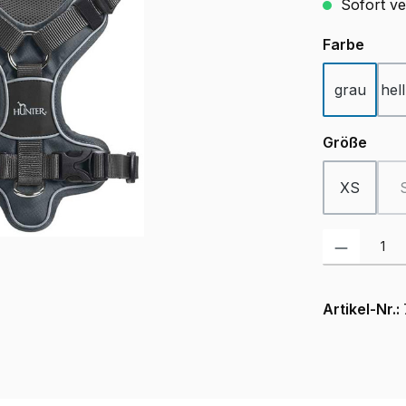
Sofort ver
ausw
Farbe
grau
hel
ausw
Größe
XS
Produkt Anzah
Artikel-Nr.: