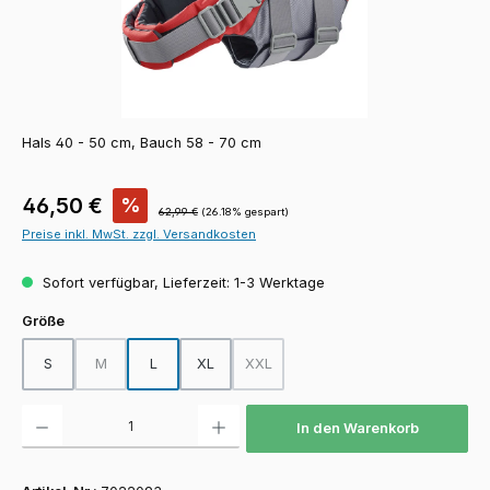
Hals 40 - 50 cm, Bauch 58 - 70 cm
Verkaufspreis:
46,50 €
%
Regulärer Preis:
62,99 €
(26.18% gespart)
Preise inkl. MwSt. zzgl. Versandkosten
Sofort verfügbar, Lieferzeit: 1-3 Werktage
auswählen
Größe
S
M
L
XL
XXL
(Diese Option ist zurzeit nicht verfügbar.)
(Diese Option ist zurzeit nicht verfügba
Produkt Anzahl: Gib den gewünschten Wert ein oder benutze die Schaltfläch
In den Warenkorb