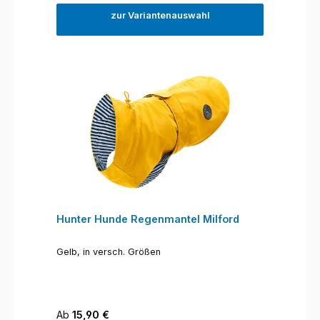
zur Variantenauswahl
Hunter Hunde Regenmantel Milford
Gelb, in versch. Größen
Regulärer Preis:
Ab
15,90 €