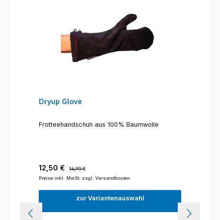
Dryup Glove
Frotteehandschuh aus 100% Baumwolle
Verkaufspreis:
Regulärer Preis:
12,50 €
14,90 €
Preise inkl. MwSt. zzgl. Versandkosten
zur Variantenauswahl