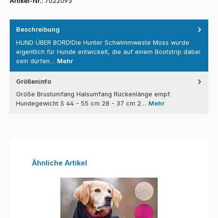
Artikel-Nr.:
7022093
Beschreibung
HUND ÜBER BORD!Die Hunter Schwimmweste Moss wurde
eigentlich für Hunde entwickelt, die auf einem Bootstrip dabei
sein dürfen…
Mehr
Größeninfo
Größe Brustumfang Halsumfang Rückenlänge empf.
Hundegewicht S 44 - 55 cm 28 - 37 cm 2…
Mehr
Produktgalerie überspringen
Ähnliche Artikel