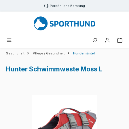
Zum Hauptinhalt springen
Persönliche Beratung
War
Gesundheit
Pflege / Gesundheit
Hundemäntel
Hunter Schwimmweste Moss L
Bildergalerie überspringen