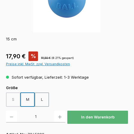
15 cm
Verkaufspreis:
17,90 €
%
Regulärer Preis:
19,50 €
(8.21% gespart)
Preise inkl. MwSt. zzgl. Versandkosten
Sofort verfügbar, Lieferzeit: 1-3 Werktage
auswählen
Größe
S
M
L
(Diese Option ist zurzeit nicht verfügbar.)
Produkt Anzahl: Gib den gewünschten Wert ein oder benutze die Schaltfläch
In den Warenkorb