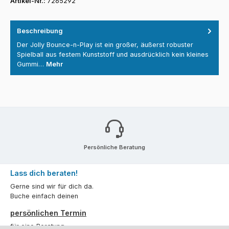
Artikel-Nr.:
7265292
Beschreibung
Der Jolly Bounce-n-Play ist ein großer, äußerst robuster
Spielball aus festem Kunststoff und ausdrücklich kein kleines
Gummi…
Mehr
Persönliche Beratung
Lass dich beraten!
Gerne sind wir für dich da.
Buche einfach deinen
persönlichen Termin
für eine Beratung.