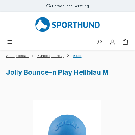
Zum Hauptinhalt springen
Persönliche Beratung
War
Alltagsbedarf
Hundespielzeug
Bälle
Jolly Bounce-n Play Hellblau M
Bildergalerie überspringen