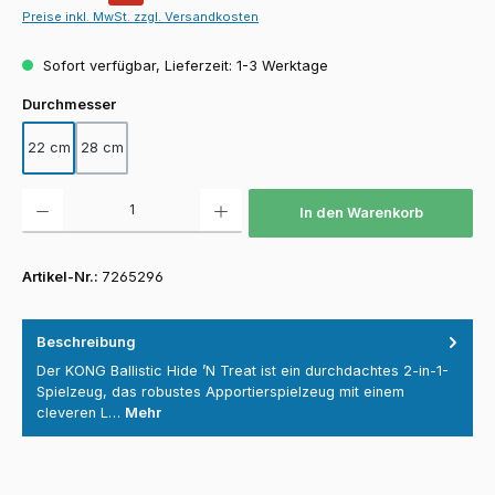
Preise inkl. MwSt. zzgl. Versandkosten
Sofort verfügbar, Lieferzeit: 1-3 Werktage
auswählen
Durchmesser
22 cm
28 cm
Produkt Anzahl: Gib den gewünschten Wert ein oder benutze die Schaltfläch
In den Warenkorb
Artikel-Nr.:
7265296
Beschreibung
Der KONG Ballistic Hide ’N Treat ist ein durchdachtes 2-in-1-
Spielzeug, das robustes Apportierspielzeug mit einem
cleveren L…
Mehr