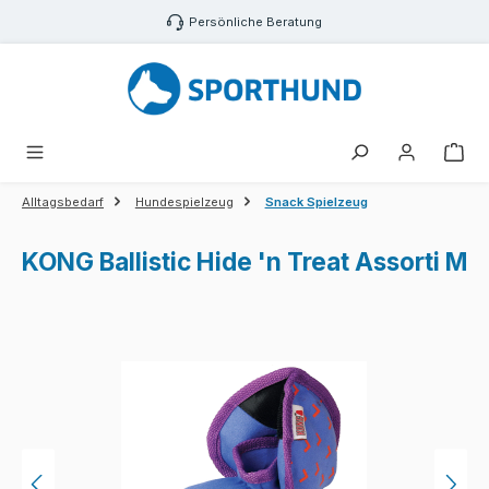
Zum Hauptinhalt springen
Persönliche Beratung
War
Alltagsbedarf
Hundespielzeug
Snack Spielzeug
KONG Ballistic Hide 'n Treat Assorti M
Bildergalerie überspringen