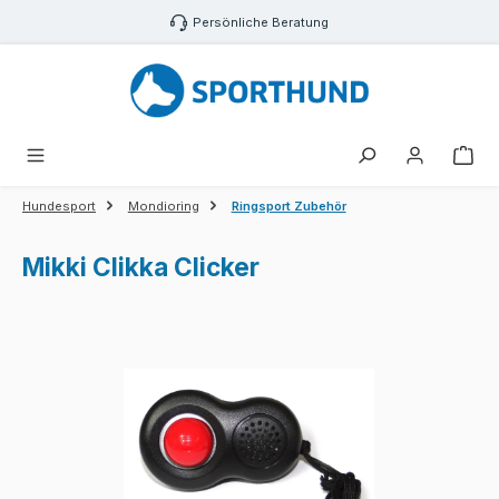
Zum Hauptinhalt springen
Persönliche Beratung
War
Hundesport
Mondioring
Ringsport Zubehör
Mikki Clikka Clicker
Bildergalerie überspringen