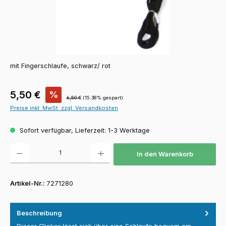
mit Fingerschlaufe, schwarz/ rot
Verkaufspreis:
5,50 €
%
Regulärer Preis:
6,50 €
(15.38% gespart)
Preise inkl. MwSt. zzgl. Versandkosten
Sofort verfügbar, Lieferzeit: 1-3 Werktage
Produkt Anzahl: Gib den gewünschten Wert ein oder benutze die Schaltfläch
In den Warenkorb
Artikel-Nr.:
7271280
Beschreibung