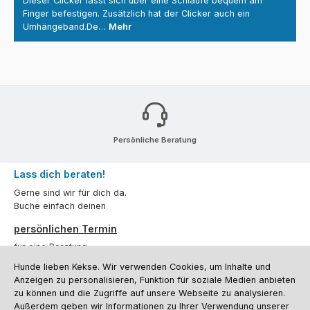
Dieser Clicker lässt sich über eine Schlaufe bequem am
Finger befestigen. Zusätzlich hat der Clicker auch ein
Umhängeband.De…
Mehr
Persönliche Beratung
Lass dich beraten!
Gerne sind wir für dich da.
Buche einfach deinen
persönlichen Termin
für eine Beratung.
Hunde lieben Kekse. Wir verwenden Cookies, um Inhalte und
Oder über unser
Kontaktformular
.
Anzeigen zu personalisieren, Funktion für soziale Medien anbieten
zu können und die Zugriffe auf unsere Webseite zu analysieren.
Vertrag widerrufen
Außerdem geben wir Informationen zu Ihrer Verwendung unserer