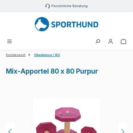
Zum Hauptinhalt springen
Persönliche Beratung
War
Hundesport
Obedience / RO
Mix-Apportel 80 x 80 Purpur
Bildergalerie überspringen