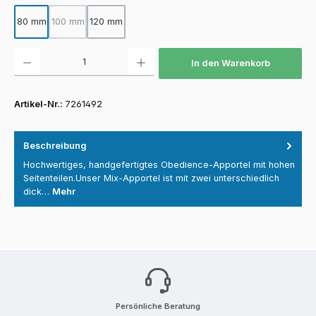
80 mm
100 mm
120 mm
(Diese Option ist zurzeit nicht verfügbar.)
Produkt Anzahl: Gib den gewünschten Wert ein oder benutze die Schaltfläch
In den Warenkorb
Artikel-Nr.:
7261492
Beschreibung
Hochwertiges, handgefertigtes Obedience-Apportel mit hohen
Seitenteilen.Unser Mix-Apportel ist mit zwei unterschiedlich
dick…
Mehr
Persönliche Beratung