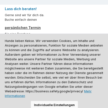
Lass dich beraten!
Gerne sind wir für dich da.
Buche einfach deinen
persönlichen Termin
für eine Beratung.
Hunde lieben Kekse. Wir verwenden Cookies, um Inhalte und
Oder über unser
Kontaktformular
.
Anzeigen zu personalisieren, Funktion für soziale Medien anbieten
zu können und die Zugriffe auf unsere Webseite zu analysieren.
Vertrag widerrufen
Außerdem geben wir Informationen zu Ihrer Verwendung unserer
Website ans unsere Partner für soziale Medien, Werbung und
Analysen weiter. Unsere Partner führen diese Informationen
möglichweise mit weiteren Daten zusammen, die Sie bereitgestellt
Kundenservice
haben oder die im Rahmen deiner Nutzung der Dienste gesammelt
Informationen
wurden. Entscheiden Sie selbst, wie viel wir über Ihren Besuch bei
uns erfahren dürfen. Informationen zu den Datenschutz und
Social Media und Kontakt
Nutzungsbedingungen von Google erhalten Sie unter dieser
Webadresse: https://business.safety.google/privacy/
Mehr
Informationen
Versandinformationen
Zahlungsarten
Vereinsrabatt
Kontakt
Batterieentsorgung
Warenrücksendung
Sporthund Katalog
Individuelle Einstellungen