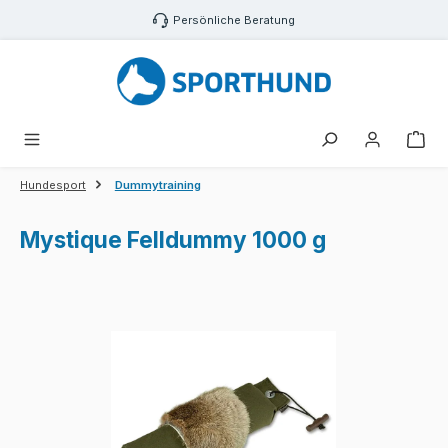
Zum Hauptinhalt springen
Persönliche Beratung
War
Hundesport
Dummytraining
Mystique Felldummy 1000 g
Bildergalerie überspringen