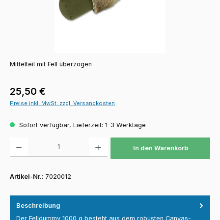
Mittelteil mit Fell überzogen
Regulärer Preis:
25,50 €
Preise inkl. MwSt. zzgl. Versandkosten
Sofort verfügbar, Lieferzeit: 1-3 Werktage
Produkt Anzahl: Gib den gewünschten Wert ein oder benutze die Schaltfläch
In den Warenkorb
Artikel-Nr.:
7020012
Beschreibung
Der Felldummy 1000 g besteht aus dem robusten Canvas-