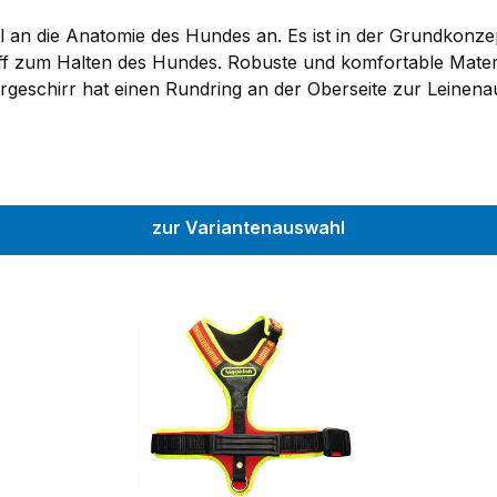
l an die Anatomie des Hundes an. Es ist in der Grundkonz
riff zum Halten des Hundes. Robuste und komfortable Mat
rgeschirr hat einen Rundring an der Oberseite zur Leinena
lichkeiten. Das Hundeführergeschirr Follow wird höchsten An
beit mit dem mehrfachen FCI-Weltmeister Knut Fuchs entw
zur Variantenauswahl