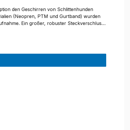
eption den Geschirren von Schlittenhunden
erialien (Neopren, PTM und Gurtband) wurden
ufnahme. Ein großer, robuster Steckverschluss
sprüchen gerecht, ist federleicht, pflegeleicht
ickelt.