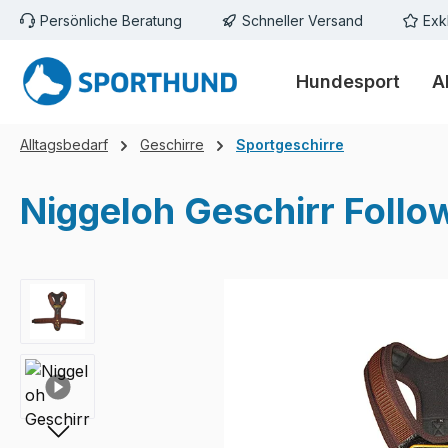
Persönliche Beratung
Schneller Versand
Exk
m Hauptinhalt springen
Zur Suche springen
Zur Hauptnavigation springen
Hundesport
A
Alltagsbedarf
Geschirre
Sportgeschirre
Niggeloh Geschirr Follo
Bildergalerie überspringen