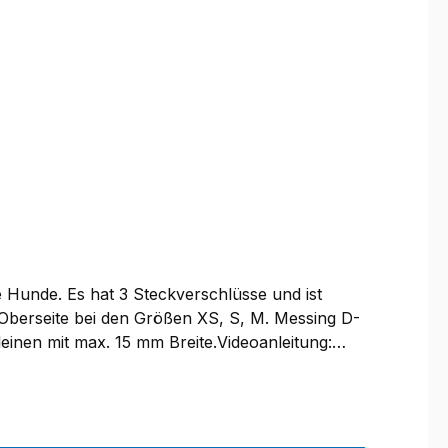
rden.Das Hundeführergeschirr Follow Sport
erassen. Von sportlichen Malinois und
ele Dienst- und Sporthunde im Follow Sport
d somit ideal für den regelmäßigen, intensiven
t und einen sportlichen Look.
e Hunde. Es hat 3 Steckverschlüsse und ist
r Oberseite bei den Größen XS, S, M. Messing D-
einen mit max. 15 mm Breite.Videoanleitung: