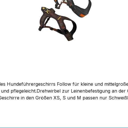
rperformen innerhalb der passenden Größe eingestellt we
ch und eignet sich damit für eine große Bandbreite an Hund
n Rassen wie Berner Sennenhund oder Rottweiler finden vi
ichten Eigenschaften ist das Geschirr schnell gereinigt un
t schwarzen Applikationen sorgt zudem für gute Sichtbarkei
e des Hundeführergeschirrs Follow für kleine und mittelgroß
r- und pflegeleicht.Drehwirbel zur Leinenbefestigung an de
 Geschirre in den Größen XS, S und M passen nur Schweißl