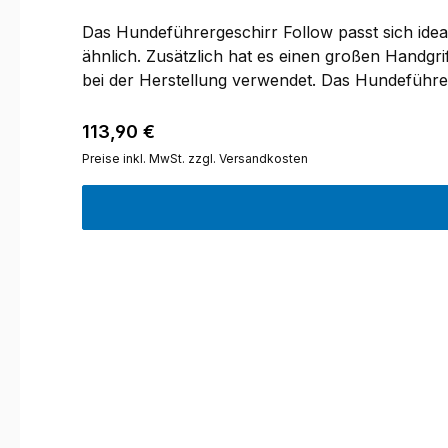
Das Hundeführergeschirr Follow passt sich idea
ähnlich. Zusätzlich hat es einen großen Handg
bei der Herstellung verwendet. Das Hundeführe
am Bauchgurt sorgt für individuelle Einstellmög
und nimmt kein Wasser auf.In enger Zusammenar
Regulärer Preis:
113,90 €
Preise inkl. MwSt. zzgl. Versandkosten