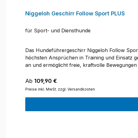
Niggeloh Geschirr Follow Sport PLUS
für Sport- und Diensthunde
Das Hundeführergeschirr Niggeloh Follow Sport 
höchsten Ansprüchen in Training und Einsatz g
an und ermöglicht freie, kraftvolle Bewegungen
entstanden, orientiert sich das Follow Sport P
dafür, dass die Zug- und Druckkräfte gleichmäßi
Regulärer Preis:
Ab
109,90 €
Halsbereich eine praktische Öffnung mit hochbe
Preise inkl. MwSt. zzgl. Versandkosten
gewährleistet dieser Verschluss ein Plus an Sich
es, den Hund jederzeit schnell und kontrolliert 
stabiler Rundring zur Leinenaufnahme, über de
und zugleich angenehme Materialien wie Neopre
federleicht, nimmt kein Wasser auf und ist da
befindet sich ein großer, robuster Steckverschlu