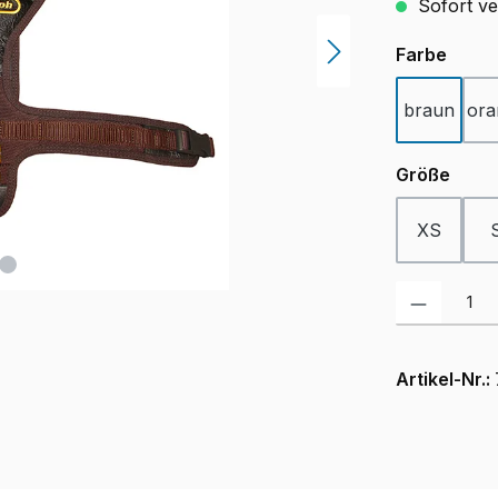
Sofort ver
ausw
Farbe
braun
ora
ausw
Größe
XS
Produkt Anzah
Artikel-Nr.: