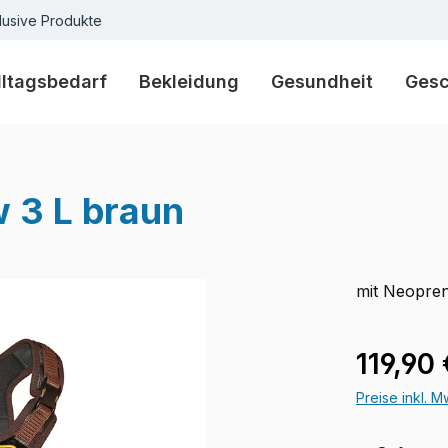
lusive Produkte
lltagsbedarf
Bekleidung
Gesundheit
Ges
w 3 L braun
mit Neopren
Regulärer Pr
119,90 
Preise inkl. 