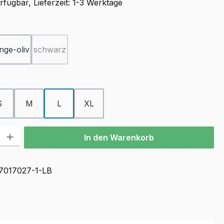
fügbar, Lieferzeit: 1-3 Werktage
ählen
nge-oliv
schwarz
(Diese Option ist zurzeit nicht verfügbar.)
ählen
S
M
L
XL
l: Gib den gewünschten Wert ein oder benutze die Schaltflächen u
In den Warenkorb
7017027-1-LB