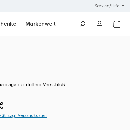
Service/Hilfe
chenke
Markenwelt
% Outlet %
Ware
einlagen u. drittem Verschluß
eis:
€
MwSt. zzgl. Versandkosten