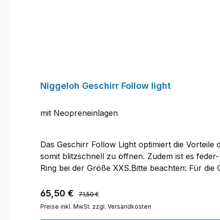
verrutschen, und kann auf unterschiedliche Kö
PLUS ist in den Größen S, M, L und XL erhältli
Schäferhunden über Retriever bis hin zu große
PLUS das passende Geschirr.Dank seiner pflegele
Einsatz. Die auffällige gelb-rote Farbgebung mi
Niggeloh Geschirr Follow light
mit Neopreneinlagen
Das Geschirr Follow Light optimiert die Vorteil
somit blitzschnell zu öffnen. Zudem ist es fede
Ring bei der Größe XXS.Bitte beachten: Für die
Größe ermitteln
Regulärer Preis:
Verkaufspreis:
65,50 €
71,50 €
Preise inkl. MwSt. zzgl. Versandkosten