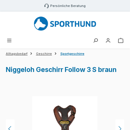
Zum Hauptinhalt springen
Persönliche Beratung
War
Alltagsbedarf
Geschirre
Sportgeschirre
Niggeloh Geschirr Follow 3 S braun
Bildergalerie überspringen