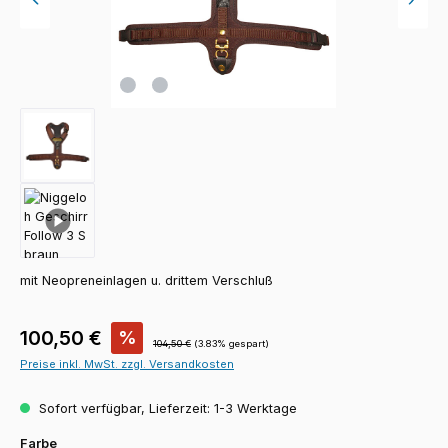
mit Neopreneinlagen u. drittem Verschluß
Verkaufspreis:
100,50 €
%
Regulärer Preis:
104,50 €
(3.83% gespart)
Preise inkl. MwSt. zzgl. Versandkosten
Sofort verfügbar, Lieferzeit: 1-3 Werktage
auswählen
Farbe