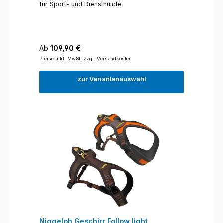
für Sport- und Diensthunde
Regulärer Preis:
Ab
109,90 €
Preise inkl. MwSt. zzgl. Versandkosten
zur Variantenauswahl
Niggeloh Geschirr Follow light