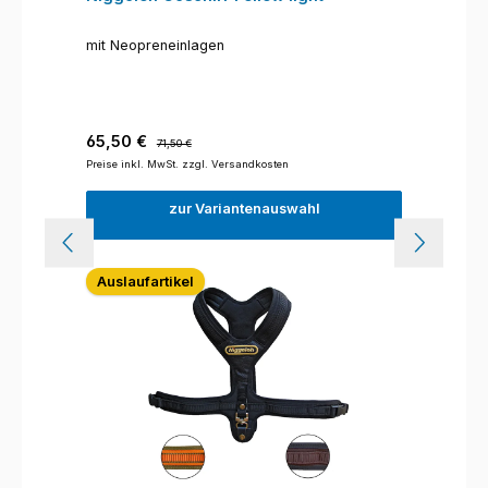
mit Neopreneinlagen
Verkaufspreis:
Regulärer Preis:
65,50 €
71,50 €
Preise inkl. MwSt. zzgl. Versandkosten
zur Variantenauswahl
Auslaufartikel