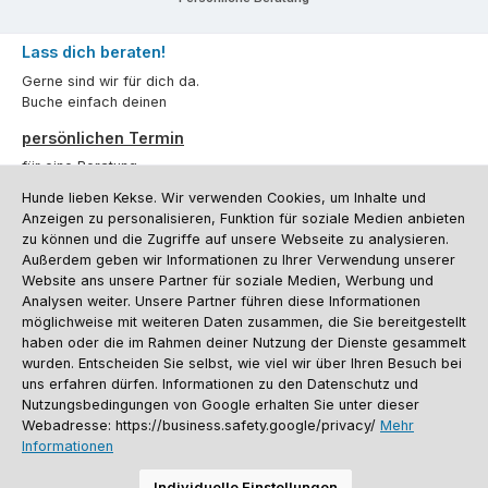
Lass dich beraten!
Gerne sind wir für dich da.
Buche einfach deinen
persönlichen Termin
für eine Beratung.
Hunde lieben Kekse. Wir verwenden Cookies, um Inhalte und
Oder über unser
Kontaktformular
.
Anzeigen zu personalisieren, Funktion für soziale Medien anbieten
zu können und die Zugriffe auf unsere Webseite zu analysieren.
Vertrag widerrufen
Außerdem geben wir Informationen zu Ihrer Verwendung unserer
Website ans unsere Partner für soziale Medien, Werbung und
Analysen weiter. Unsere Partner führen diese Informationen
möglichweise mit weiteren Daten zusammen, die Sie bereitgestellt
Kundenservice
haben oder die im Rahmen deiner Nutzung der Dienste gesammelt
Informationen
wurden. Entscheiden Sie selbst, wie viel wir über Ihren Besuch bei
uns erfahren dürfen. Informationen zu den Datenschutz und
Social Media und Kontakt
Nutzungsbedingungen von Google erhalten Sie unter dieser
Webadresse: https://business.safety.google/privacy/
Mehr
Informationen
Versandinformationen
Zahlungsarten
Vereinsrabatt
Kontakt
Batterieentsorgung
Warenrücksendung
Sporthund Katalog
Individuelle Einstellungen