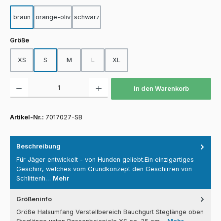
braun
orange-oliv
schwarz
auswählen
Größe
XS
S
M
L
XL
Produkt Anzahl: Gib den gewünschten Wert ein oder benutze die Schaltfläch
In den Warenkorb
Artikel-Nr.:
7017027-SB
Beschreibung
Für Jäger entwickelt - von Hunden geliebt.Ein einzigartiges
Geschirr, welches vom Grundkonzept den Geschirren von
Schlittenh…
Mehr
Größeninfo
Größe Halsumfang Verstellbereich Bauchgurt Steglänge oben