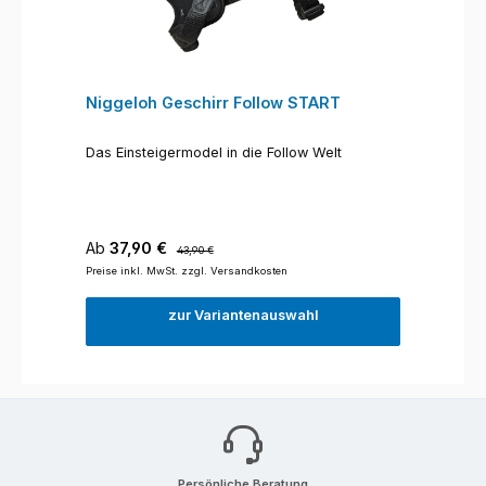
Niggeloh Geschirr Follow START
Das Einsteigermodel in die Follow Welt
Verkaufspreis:
Regulärer Preis:
Ab
37,90 €
43,90 €
Preise inkl. MwSt. zzgl. Versandkosten
zur Variantenauswahl
Persönliche Beratung