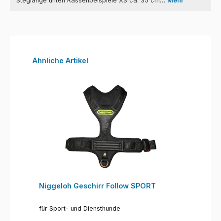
Steglänge unten Rassenbeispiele XS ca. 35 cm…
Mehr
Produktgalerie überspringen
Ähnliche Artikel
Niggeloh Geschirr Follow SPORT
für Sport- und Diensthunde