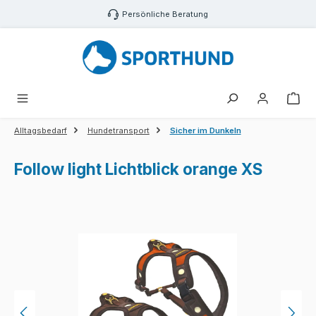
Zum Hauptinhalt springen
Persönliche Beratung
War
Alltagsbedarf
Hundetransport
Sicher im Dunkeln
Follow light Lichtblick orange XS
Bildergalerie überspringen