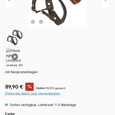
mit Neopreneinlagen
Verkaufspreis:
89,90 €
%
Regulärer Preis:
99,90 €
(10.01% gespart)
Preise inkl. MwSt. zzgl. Versandkosten
Sofort verfügbar, Lieferzeit: 1-3 Werktage
auswählen
Farbe