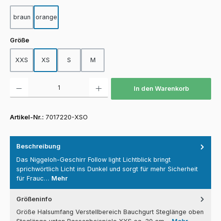
braun
orange
auswählen
Größe
XXS
XS
S
M
Produkt Anzahl: Gib den gewünschten Wert ein oder benutze die Schaltfläch
In den Warenkorb
Artikel-Nr.:
7017220-XSO
Beschreibung
Das Niggeloh-Geschirr Follow light Lichtblick bringt
sprichwörtlich Licht ins Dunkel und sorgt für mehr Sicherheit
für Frauc…
Mehr
Größeninfo
Größe Halsumfang Verstellbereich Bauchgurt Steglänge oben