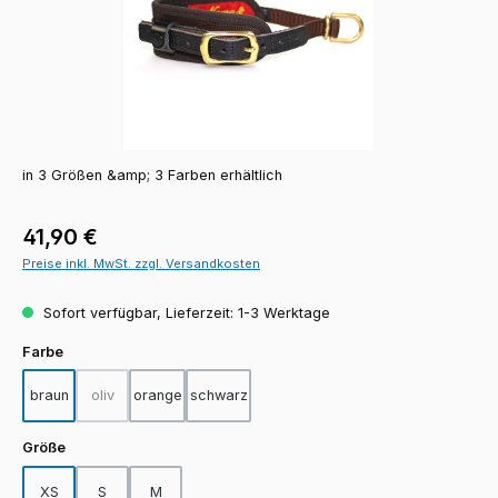
in 3 Größen &amp; 3 Farben erhältlich
Regulärer Preis:
41,90 €
Preise inkl. MwSt. zzgl. Versandkosten
Sofort verfügbar, Lieferzeit: 1-3 Werktage
auswählen
Farbe
braun
oliv
orange
schwarz
(Diese Option ist zurzeit nicht verfügbar.)
auswählen
Größe
XS
S
M