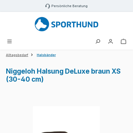
Zum Hauptinhalt springen
Persönliche Beratung
War
Alltagsbedarf
Halsbänder
Niggeloh Halsung DeLuxe braun XS
(30-40 cm)
Bildergalerie überspringen