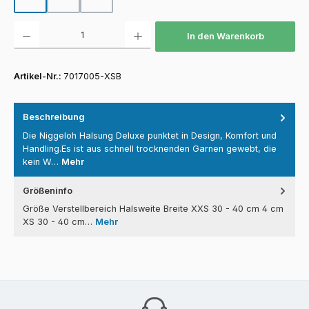
Produkt Anzahl: Gib den gewünschten Wert ein oder benutze die Schaltfläch
In den Warenkorb
Artikel-Nr.:
7017005-XSB
Beschreibung
Die Niggeloh Halsung Deluxe punktet in Design, Komfort und
Handling.Es ist aus schnell trocknenden Garnen gewebt, die
kein W…
Mehr
Größeninfo
Größe Verstellbereich Halsweite Breite XXS 30 - 40 cm 4 cm
XS 30 - 40 cm…
Mehr