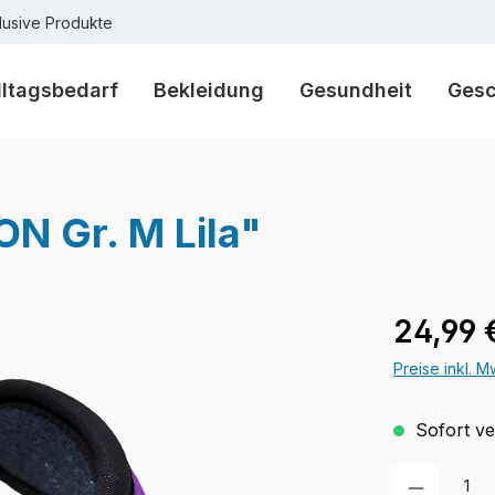
lusive Produkte
lltagsbedarf
Bekleidung
Gesundheit
Ges
N Gr. M Lila"
Regulärer Pr
24,99 
Preise inkl. 
Sofort ver
Produkt Anzah