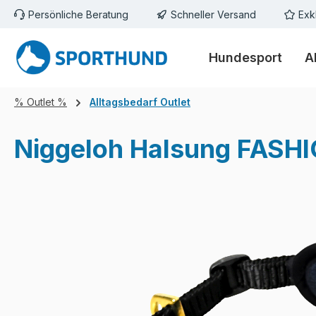
Persönliche Beratung
Schneller Versand
Exk
m Hauptinhalt springen
Zur Suche springen
Zur Hauptnavigation springen
Hundesport
A
% Outlet %
Alltagsbedarf Outlet
Niggeloh Halsung FASHIO
Bildergalerie überspringen