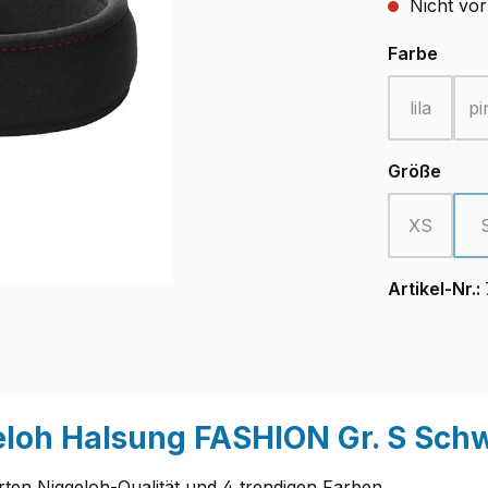
Nicht vor
ausw
Farbe
lila
pi
(Diese Opt
ausw
Größe
XS
(Diese Opt
Artikel-Nr.:
eloh Halsung FASHION Gr. S Sch
ten Niggeloh-Qualität und 4 trendigen Farben.