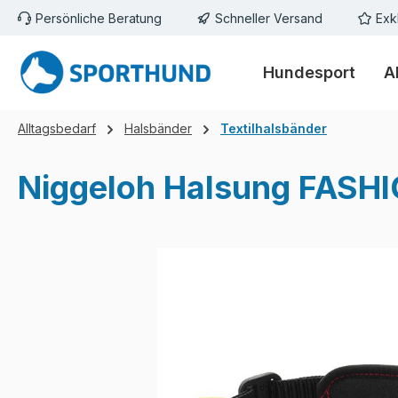
Persönliche Beratung
Schneller Versand
Exk
m Hauptinhalt springen
Zur Suche springen
Zur Hauptnavigation springen
Hundesport
A
Alltagsbedarf
Halsbänder
Textilhalsbänder
Niggeloh Halsung FASHI
Bildergalerie überspringen