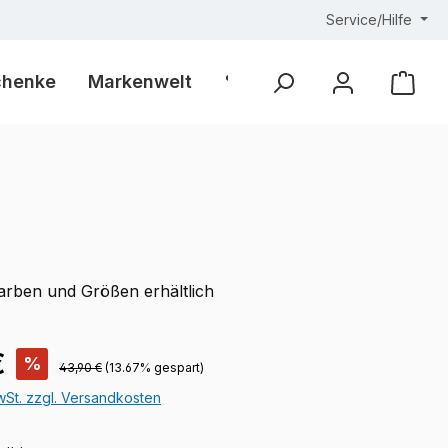
Service/Hilfe
chenke
Markenwelt
% Outlet %
Ware
Farben und Größen erhältlich
is:
€
%
Regulärer Preis:
43,90 €
(13.67% gespart)
MwSt. zzgl. Versandkosten