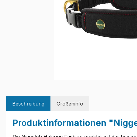
Beschreibung
Größeninfo
Produktinformationen "Nigg
Die Niggeloh Halsung Fashion punktet mit der bewähr