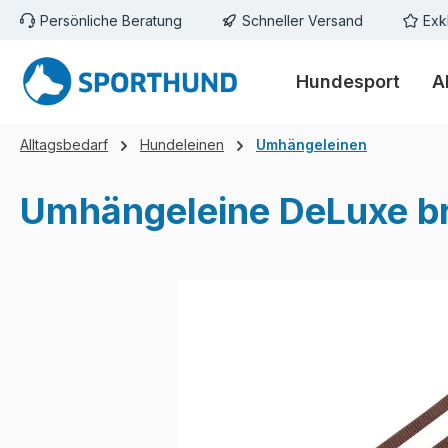
Persönliche Beratung
Schneller Versand
Exk
m Hauptinhalt springen
Zur Suche springen
Zur Hauptnavigation springen
Hundesport
A
Alltagsbedarf
Hundeleinen
Umhängeleinen
Umhängeleine DeLuxe b
Bildergalerie überspringen