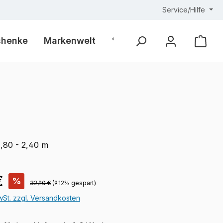
Service/Hilfe
chenke
Markenwelt
% Outlet %
Ware
1,80 - 2,40 m
is:
€
%
Regulärer Preis:
32,90 €
(9.12% gespart)
MwSt. zzgl. Versandkosten