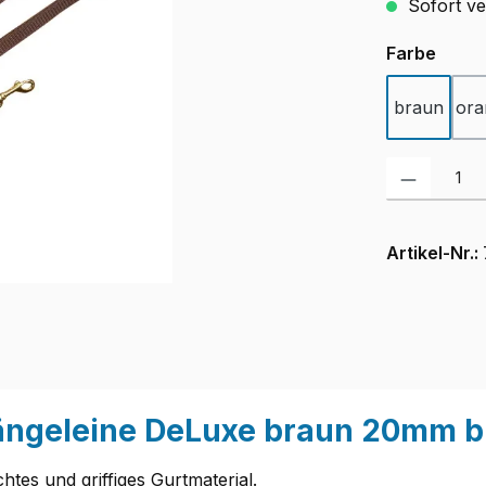
Sofort ver
ausw
Farbe
braun
ora
Produkt Anzah
Artikel-Nr.:
ngeleine DeLuxe braun 20mm br
tes und griffiges Gurtmaterial.