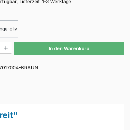
fügbar, Lieferzeit: 1-3 Werktage
ählen
nge-oliv
l: Gib den gewünschten Wert ein oder benutze die Schaltflächen u
In den Warenkorb
7017004-BRAUN
eit"