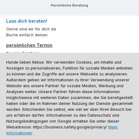
Persönliche Beratung
Lass dich beraten!
Gerne sind wir für dich da.
Buche einfach deinen
persönlichen Termin
für eine Beratung.
Hunde lieben Kekse. Wir verwenden Cookies, um Inhalte und
Oder über unser
Kontaktformular
.
Anzeigen zu personalisieren, Funktion für soziale Medien anbieten
zu können und die Zugriffe auf unsere Webseite zu analysieren.
Vertrag widerrufen
Außerdem geben wir Informationen zu Ihrer Verwendung unserer
Website ans unsere Partner für soziale Medien, Werbung und
Analysen weiter. Unsere Partner führen diese Informationen
möglichweise mit weiteren Daten zusammen, die Sie bereitgestellt
Kundenservice
haben oder die im Rahmen deiner Nutzung der Dienste gesammelt
Informationen
wurden. Entscheiden Sie selbst, wie viel wir über Ihren Besuch bei
uns erfahren dürfen. Informationen zu den Datenschutz und
Social Media und Kontakt
Nutzungsbedingungen von Google erhalten Sie unter dieser
Webadresse: https://business.safety.google/privacy/
Mehr
Informationen
Versandinformationen
Zahlungsarten
Vereinsrabatt
Kontakt