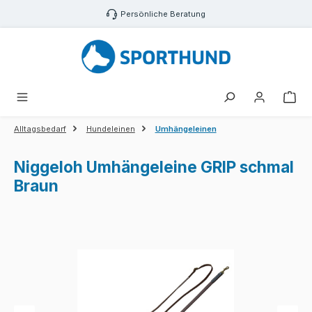
Zum Hauptinhalt springen
Persönliche Beratung
War
Alltagsbedarf
Hundeleinen
Umhängeleinen
Niggeloh Umhängeleine GRIP schmal
Braun
Bildergalerie überspringen