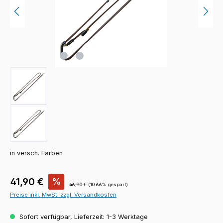
in versch. Farben
Verkaufspreis:
41,90 €
%
Regulärer Preis:
46,90 €
(10.66% gespart)
Preise inkl. MwSt. zzgl. Versandkosten
Sofort verfügbar, Lieferzeit: 1-3 Werktage