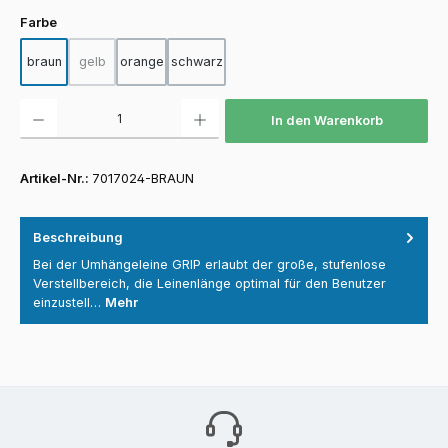
auswählen
Farbe
braun
gelb
orange
schwarz
(Diese Option ist zurzeit nicht verfügbar.)
Produkt Anzahl: Gib den gewünschten Wert ein oder benutze die Schaltfläch
In den Warenkorb
Artikel-Nr.:
7017024-BRAUN
Beschreibung
Bei der Umhängeleine GRIP erlaubt der große, stufenlose
Verstellbereich, die Leinenlänge optimal für den Benutzer
einzustell…
Mehr