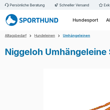
Persönliche Beratung
Schneller Versand
Exk
m Hauptinhalt springen
Zur Suche springen
Zur Hauptnavigation springen
Hundesport
A
Alltagsbedarf
Hundeleinen
Umhängeleinen
Niggeloh Umhängeleine
Bildergalerie überspringen