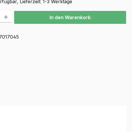
fügbar, Lieferzeit: 1-3 Werktage
l: Gib den gewünschten Wert ein oder benutze die Schaltflächen u
In den Warenkorb
7017045