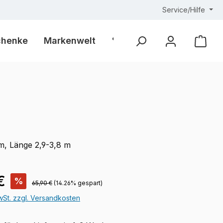
Service/Hilfe
chenke
Markenwelt
% Outlet %
Ware
m, Länge 2,9-3,8 m
is:
€
%
Regulärer Preis:
65,90 €
(14.26% gespart)
MwSt. zzgl. Versandkosten