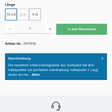
auswählen
Länge
70 cm
2 m
5 m
(Diese Option ist zurzeit nicht verfügbar.)
Produkt Anzahl: Gib den gewünschten Wert ein oder benutze die Schaltfläch
In den Warenkorb
Artikel-Nr.:
7017076
Beschreibung
Die bewährte Unterordnungsleine aus Gurtband hat drei
Haltepunkte zur perfekten Handhabung. Haltepunkt 1: Liegt
direkt am Ha…
Mehr