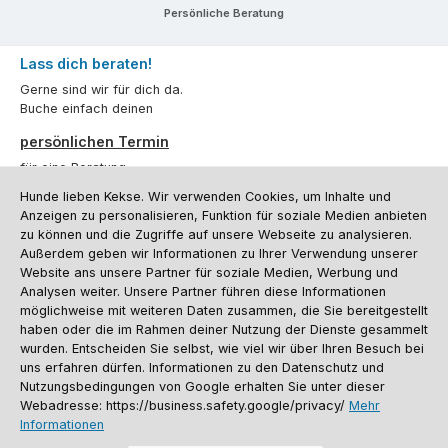
Persönliche Beratung
Lass dich beraten!
Gerne sind wir für dich da.
Buche einfach deinen
persönlichen Termin
für eine Beratung.
Hunde lieben Kekse. Wir verwenden Cookies, um Inhalte und
Oder über unser
Kontaktformular
.
Anzeigen zu personalisieren, Funktion für soziale Medien anbieten
zu können und die Zugriffe auf unsere Webseite zu analysieren.
Vertrag widerrufen
Außerdem geben wir Informationen zu Ihrer Verwendung unserer
Website ans unsere Partner für soziale Medien, Werbung und
Analysen weiter. Unsere Partner führen diese Informationen
möglichweise mit weiteren Daten zusammen, die Sie bereitgestellt
Kundenservice
haben oder die im Rahmen deiner Nutzung der Dienste gesammelt
Informationen
wurden. Entscheiden Sie selbst, wie viel wir über Ihren Besuch bei
uns erfahren dürfen. Informationen zu den Datenschutz und
Social Media und Kontakt
Nutzungsbedingungen von Google erhalten Sie unter dieser
Webadresse: https://business.safety.google/privacy/
Mehr
Informationen
Versandinformationen
Zahlungsarten
Vereinsrabatt
Kontakt
Batterieentsorgung
Warenrücksendung
Sporthund Katalog