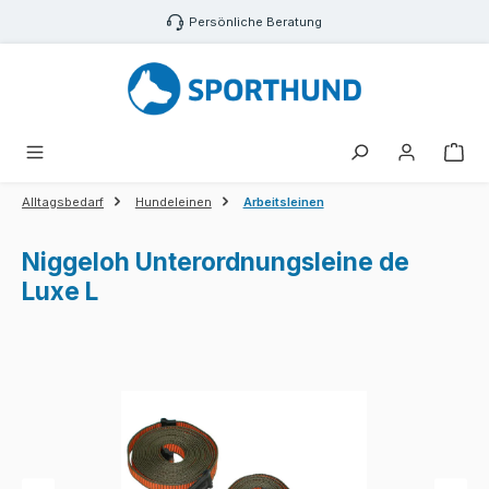
Zum Hauptinhalt springen
Persönliche Beratung
War
Alltagsbedarf
Hundeleinen
Arbeitsleinen
Niggeloh Unterordnungsleine de
Luxe L
Bildergalerie überspringen