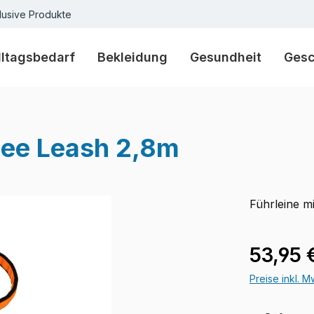
lusive Produkte
lltagsbedarf
Bekleidung
Gesundheit
Ges
ee Leash 2,8m
Führleine m
Regulärer Pr
53,95 
Preise inkl. 