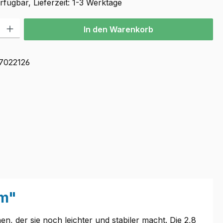
fügbar, Lieferzeit: 1-3 Werktage
l: Gib den gewünschten Wert ein oder benutze die Schaltflächen u
In den Warenkorb
7022126
8m"
 der sie noch leichter und stabiler macht. Die 2,8