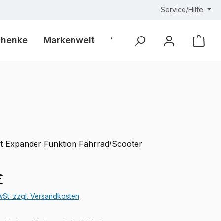
Service/Hilfe
chenke
Markenwelt
% Outlet %
Ware
it Expander Funktion Fahrrad/Scooter
eis:
€
MwSt. zzgl. Versandkosten