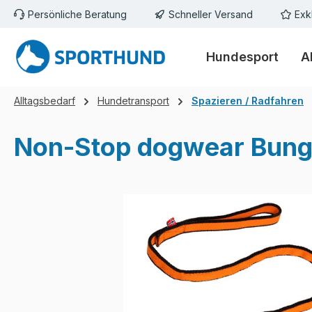
Persönliche Beratung
Schneller Versand
Exk
m Hauptinhalt springen
Zur Suche springen
Zur Hauptnavigation springen
Hundesport
A
Alltagsbedarf
Hundetransport
Spazieren / Radfahren
Non-Stop dogwear Bung
Bildergalerie überspringen