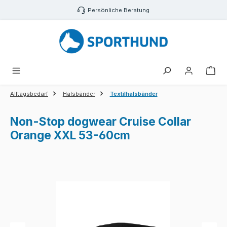
Zum Hauptinhalt springen
Persönliche Beratung
War
Alltagsbedarf
Halsbänder
Textilhalsbänder
Non-Stop dogwear Cruise Collar
Orange XXL 53-60cm
Bildergalerie überspringen