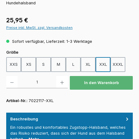
Hundehalsband
Regulärer Preis:
25,95 €
Preise inkl. MwSt. zzgl. Versandkosten
Sofort verfügbar, Lieferzeit: 1-3 Werktage
auswählen
Größe
XXS
XS
S
M
L
XL
XXL
XXXL
Produkt Anzahl: Gib den gewünschten Wert ein oder benutze die Schaltfläch
In den Warenkorb
Artikel-Nr.:
7022117-XXL
Beschreibung
Ein robustes und komfortables Zugstopp-Halsband, welches
das Risiko reduziert, dass sich der Hund aus dem Halsband