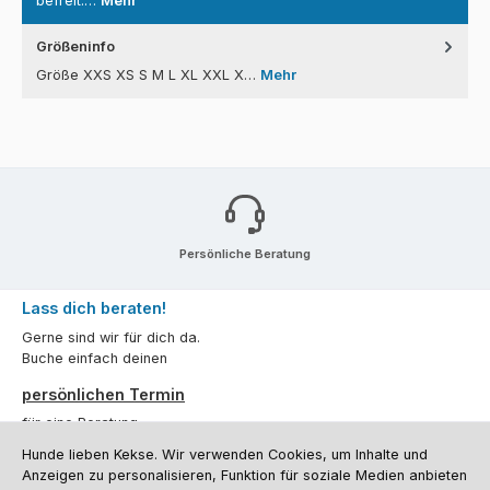
befreit.…
Mehr
Größeninfo
Größe XXS XS S M L XL XXL X…
Mehr
Persönliche Beratung
Lass dich beraten!
Gerne sind wir für dich da.
Buche einfach deinen
persönlichen Termin
für eine Beratung.
Hunde lieben Kekse. Wir verwenden Cookies, um Inhalte und
Oder über unser
Kontaktformular
.
Anzeigen zu personalisieren, Funktion für soziale Medien anbieten