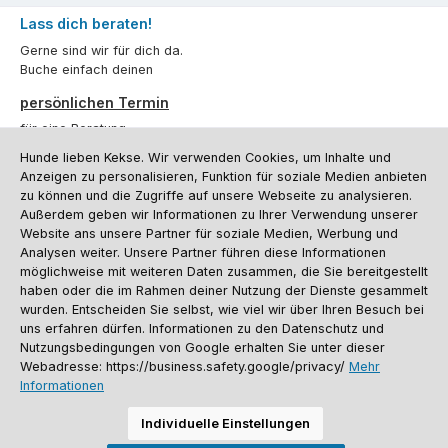
Lass dich beraten!
Gerne sind wir für dich da.
Buche einfach deinen
persönlichen Termin
für eine Beratung.
Hunde lieben Kekse. Wir verwenden Cookies, um Inhalte und
Oder über unser
Kontaktformular
.
Anzeigen zu personalisieren, Funktion für soziale Medien anbieten
zu können und die Zugriffe auf unsere Webseite zu analysieren.
Vertrag widerrufen
Außerdem geben wir Informationen zu Ihrer Verwendung unserer
Website ans unsere Partner für soziale Medien, Werbung und
Analysen weiter. Unsere Partner führen diese Informationen
möglichweise mit weiteren Daten zusammen, die Sie bereitgestellt
Kundenservice
haben oder die im Rahmen deiner Nutzung der Dienste gesammelt
Informationen
wurden. Entscheiden Sie selbst, wie viel wir über Ihren Besuch bei
uns erfahren dürfen. Informationen zu den Datenschutz und
Social Media und Kontakt
Nutzungsbedingungen von Google erhalten Sie unter dieser
Webadresse: https://business.safety.google/privacy/
Mehr
Informationen
Versandinformationen
Zahlungsarten
Vereinsrabatt
Kontakt
Batterieentsorgung
Warenrücksendung
Sporthund Katalog
Individuelle Einstellungen
Alle Preise inkl. gesetzl. Mehrwertsteuer zzgl.
Versandkosten
, wenn nicht