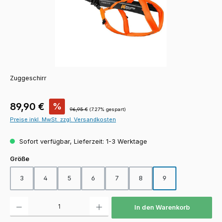
Zuggeschirr
Verkaufspreis:
89,90 €
%
Regulärer Preis:
96,95 €
(7.27% gespart)
Preise inkl. MwSt. zzgl. Versandkosten
Sofort verfügbar, Lieferzeit: 1-3 Werktage
auswählen
Größe
3
4
5
6
7
8
9
Produkt Anzahl: Gib den gewünschten Wert ein oder benutze die Schaltfläch
In den Warenkorb