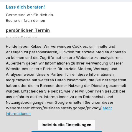
Lass dich beraten!
Gerne sind wir für dich da.
Buche einfach deinen
persönlichen Termin
für eine Beratung.
Hunde lieben Kekse. Wir verwenden Cookies, um Inhalte und
Oder über unser
Kontaktformular
.
Anzeigen zu personalisieren, Funktion für soziale Medien anbieten
zu können und die Zugriffe auf unsere Webseite zu analysieren.
Vertrag widerrufen
Außerdem geben wir Informationen zu Ihrer Verwendung unserer
Website ans unsere Partner für soziale Medien, Werbung und
Analysen weiter. Unsere Partner führen diese Informationen
möglichweise mit weiteren Daten zusammen, die Sie bereitgestellt
Kundenservice
haben oder die im Rahmen deiner Nutzung der Dienste gesammelt
Informationen
wurden. Entscheiden Sie selbst, wie viel wir über Ihren Besuch bei
uns erfahren dürfen. Informationen zu den Datenschutz und
Social Media und Kontakt
Nutzungsbedingungen von Google erhalten Sie unter dieser
Webadresse: https://business.safety.google/privacy/
Mehr
Informationen
Versandinformationen
Zahlungsarten
Vereinsrabatt
Kontakt
Batterieentsorgung
Warenrücksendung
Sporthund Katalog
Individuelle Einstellungen
Alle Preise inkl. gesetzl. Mehrwertsteuer zzgl.
Versandkosten
, wenn nicht