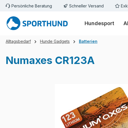
Persönliche Beratung
Schneller Versand
Exk
m Hauptinhalt springen
Zur Suche springen
Zur Hauptnavigation springen
Hundesport
A
Alltagsbedarf
Hunde Gadgets
Batterien
Numaxes CR123A
Bildergalerie überspringen