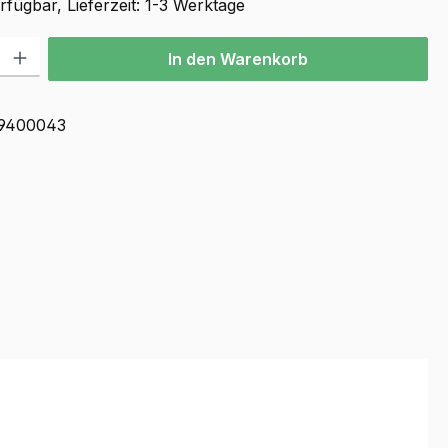
fügbar, Lieferzeit: 1-3 Werktage
l: Gib den gewünschten Wert ein oder benutze die Schaltflächen u
In den Warenkorb
9400043