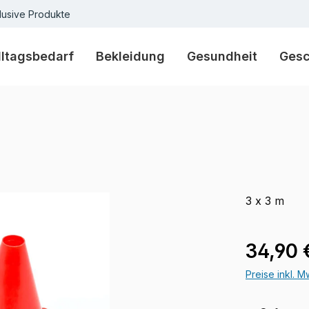
lusive Produkte
lltagsbedarf
Bekleidung
Gesundheit
Ges
3 x 3 m
Verkaufspre
34,90 
Preise inkl. 