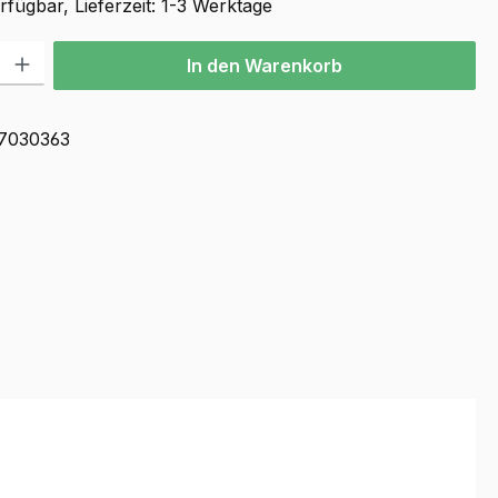
fügbar, Lieferzeit: 1-3 Werktage
l: Gib den gewünschten Wert ein oder benutze die Schaltflächen u
In den Warenkorb
7030363