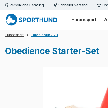
Persönliche Beratung
Schneller Versand
Exk
m Hauptinhalt springen
Zur Suche springen
Zur Hauptnavigation springen
Hundesport
A
Hundesport
Obedience / RO
Obedience Starter-Set
Bildergalerie überspringen