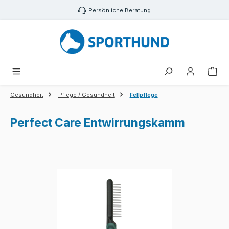
Zum Hauptinhalt springen
Persönliche Beratung
War
Gesundheit
Pflege / Gesundheit
Fellpflege
Perfect Care Entwirrungskamm
Bildergalerie überspringen