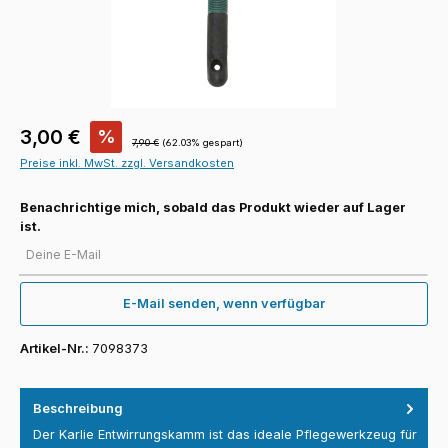
Verkaufspreis:
3,00 €
%
Regulärer Preis:
7,90 €
(62.03% gespart)
Preise inkl. MwSt. zzgl. Versandkosten
Benachrichtige mich, sobald das Produkt wieder auf Lager
ist.
Deine E-Mail
E-Mail senden, wenn verfügbar
Artikel-Nr.:
7098373
Beschreibung
Der Karlie Entwirrungskamm ist das ideale Pflegewerkzeug für