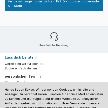
Hunde mit langem oder dichtem Fell. Die robusten, rotierenden
M…
Mehr
Persönliche Beratung
Lass dich beraten!
Gerne sind wir für dich da.
Buche einfach deinen
persönlichen Termin
für eine Beratung.
Hunde lieben Kekse. Wir verwenden Cookies, um Inhalte und
Oder über unser
Kontaktformular
.
Anzeigen zu personalisieren, Funktion für soziale Medien anbieten
zu können und die Zugriffe auf unsere Webseite zu analysieren.
Vertrag widerrufen
Außerdem geben wir Informationen zu Ihrer Verwendung unserer
Website ans unsere Partner für soziale Medien, Werbung und