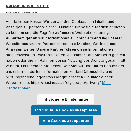
persönlichen Termin
für eine Beratung.
Hunde lieben Kekse. Wir verwenden Cookies, um Inhalte und
Oder über unser
Kontaktformular
.
Anzeigen zu personalisieren, Funktion für soziale Medien anbieten
zu können und die Zugriffe auf unsere Webseite zu analysieren.
Vertrag widerrufen
Außerdem geben wir Informationen zu Ihrer Verwendung unserer
Website ans unsere Partner für soziale Medien, Werbung und
Analysen weiter. Unsere Partner führen diese Informationen
möglichweise mit weiteren Daten zusammen, die Sie bereitgestellt
Kundenservice
haben oder die im Rahmen deiner Nutzung der Dienste gesammelt
Informationen
wurden. Entscheiden Sie selbst, wie viel wir über Ihren Besuch bei
uns erfahren dürfen. Informationen zu den Datenschutz und
Social Media und Kontakt
Nutzungsbedingungen von Google erhalten Sie unter dieser
Webadresse: https://business.safety.google/privacy/
Mehr
Informationen
Versandinformationen
Zahlungsarten
Vereinsrabatt
Kontakt
Batterieentsorgung
Warenrücksendung
Sporthund Katalog
Individuelle Einstellungen
Alle Preise inkl. gesetzl. Mehrwertsteuer zzgl.
Versandkosten
, wenn nicht
Individuelle Cookies akzeptieren
anders angegeben. Preise vor dem Login werden in Euro (DE) angezeigt.
Streichpreise = UVP-Preise. Abbildungen ähnlich. Änderungen
vorbehalten.
Alle Cookies akzeptieren
© 2026 Sporthund - Alle Rechte vorbehalten. Theme by
ThemeWare®