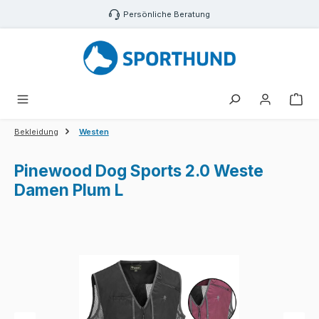
Zum Hauptinhalt springen
Persönliche Beratung
War
Bekleidung
Westen
Pinewood Dog Sports 2.0 Weste
Damen Plum L
Bildergalerie überspringen