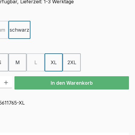
fügbar, Lieferzeit: 1-3 Werktage
ählen
um
schwarz
ion ist zurzeit nicht verfügbar.)
(Diese Option ist zurzeit nicht verfügbar.)
ählen
S
M
L
XL
2XL
(Diese Option ist zurzeit nicht verfügbar.)
l: Gib den gewünschten Wert ein oder benutze die Schaltflächen u
In den Warenkorb
5611765-XL