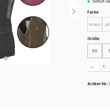
Sofort ver
ausw
Farbe
braun
pl
(Diese Opt
ausw
Größe
XS
Produkt Anzah
Artikel-Nr.: