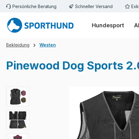
Persönliche Beratung
Schneller Versand
Exk
m Hauptinhalt springen
Zur Suche springen
Zur Hauptnavigation springen
Hundesport
A
Bekleidung
Westen
Pinewood Dog Sports 2
Bildergalerie überspringen