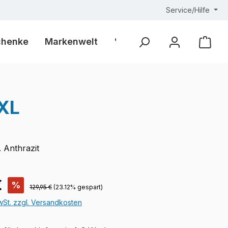
Service/Hilfe
chenke
Markenwelt
% Outlet %
Ware
XL
 Anthrazit
is:
€
%
Regulärer Preis:
129,95 €
(23.12% gespart)
MwSt. zzgl. Versandkosten