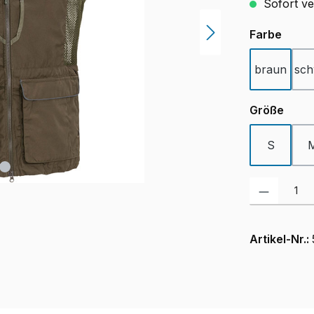
Sofort ver
ausw
Farbe
braun
sch
ausw
Größe
S
Produkt Anzah
Artikel-Nr.: