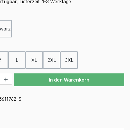
fügbar, Lieferzeit: 1-3 Werktage
ählen
warz
ählen
M
L
XL
2XL
3XL
l: Gib den gewünschten Wert ein oder benutze die Schaltflächen u
In den Warenkorb
5611762-S