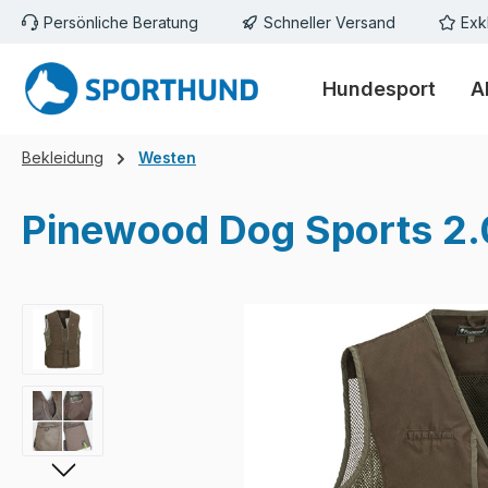
Persönliche Beratung
Schneller Versand
Exk
m Hauptinhalt springen
Zur Suche springen
Zur Hauptnavigation springen
Hundesport
A
Bekleidung
Westen
Pinewood Dog Sports 2.
Bildergalerie überspringen