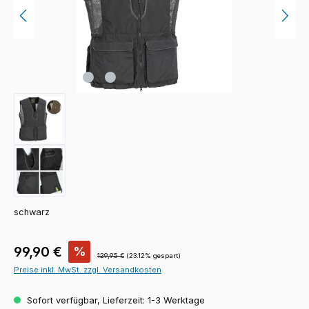
schwarz
Verkaufspreis:
99,90 €
%
Regulärer Preis:
129,95 €
(23.12% gespart)
Preise inkl. MwSt. zzgl. Versandkosten
Sofort verfügbar, Lieferzeit: 1-3 Werktage