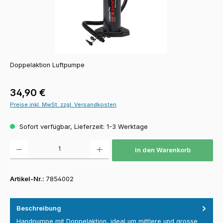
Doppelaktion Luftpumpe
Regulärer Preis:
34,90 €
Preise inkl. MwSt. zzgl. Versandkosten
Sofort verfügbar, Lieferzeit: 1-3 Werktage
Produkt Anzahl: Gib den gewünschten Wert ein oder benutze die Schaltfläch
In den Warenkorb
Artikel-Nr.:
7854002
Beschreibung
Handpumpe mit Doppelaktion, ideal um mittlere und grosse