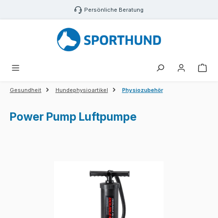
Zum Hauptinhalt springen
Persönliche Beratung
War
Gesundheit
Hundephysioartikel
Physiozubehör
Power Pump Luftpumpe
Bildergalerie überspringen