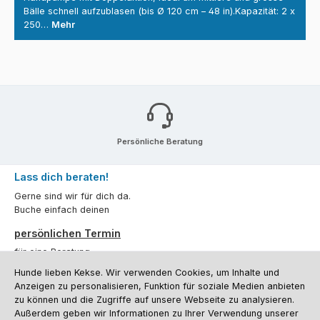
Bälle schnell aufzublasen (bis Ø 120 cm – 48 in).Kapazität: 2 x
250…
Mehr
Persönliche Beratung
Lass dich beraten!
Gerne sind wir für dich da.
Buche einfach deinen
persönlichen Termin
für eine Beratung.
Hunde lieben Kekse. Wir verwenden Cookies, um Inhalte und
Oder über unser
Kontaktformular
.
Anzeigen zu personalisieren, Funktion für soziale Medien anbieten
zu können und die Zugriffe auf unsere Webseite zu analysieren.
Vertrag widerrufen
Außerdem geben wir Informationen zu Ihrer Verwendung unserer