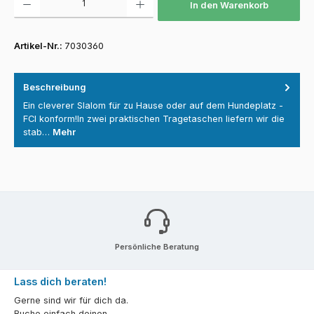
In den Warenkorb
Artikel-Nr.:
7030360
Beschreibung
Ein cleverer Slalom für zu Hause oder auf dem Hundeplatz -
FCI konform!In zwei praktischen Tragetaschen liefern wir die
stab…
Mehr
Persönliche Beratung
Lass dich beraten!
Gerne sind wir für dich da.
Buche einfach deinen