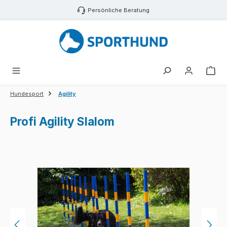
Zum Hauptinhalt springen
Persönliche Beratung
War
Hundesport
Agility
Profi Agility Slalom
Bildergalerie überspringen