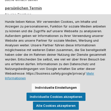
persönlichen Termin
für eine Beratung.
Hunde lieben Kekse. Wir verwenden Cookies, um Inhalte und
Oder über unser
Kontaktformular
.
Anzeigen zu personalisieren, Funktion für soziale Medien anbieten
zu können und die Zugriffe auf unsere Webseite zu analysieren.
Vertrag widerrufen
Außerdem geben wir Informationen zu Ihrer Verwendung unserer
Website ans unsere Partner für soziale Medien, Werbung und
Analysen weiter. Unsere Partner führen diese Informationen
möglichweise mit weiteren Daten zusammen, die Sie bereitgestellt
Kundenservice
haben oder die im Rahmen deiner Nutzung der Dienste gesammelt
Informationen
wurden. Entscheiden Sie selbst, wie viel wir über Ihren Besuch bei
uns erfahren dürfen. Informationen zu den Datenschutz und
Social Media und Kontakt
Nutzungsbedingungen von Google erhalten Sie unter dieser
Webadresse: https://business.safety.google/privacy/
Mehr
Informationen
Versandinformationen
Zahlungsarten
Vereinsrabatt
Kontakt
Batterieentsorgung
Warenrücksendung
Sporthund Katalog
Individuelle Einstellungen
Alle Preise inkl. gesetzl. Mehrwertsteuer zzgl.
Versandkosten
, wenn nicht
Individuelle Cookies akzeptieren
anders angegeben. Preise vor dem Login werden in Euro (DE) angezeigt.
Streichpreise = UVP-Preise. Abbildungen ähnlich. Änderungen
vorbehalten.
Alle Cookies akzeptieren
© 2026 Sporthund - Alle Rechte vorbehalten. Theme by
ThemeWare®