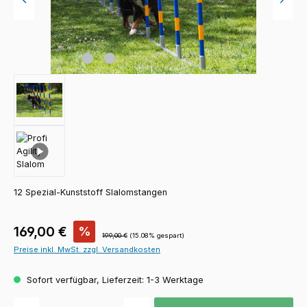
12 Spezial-Kunststoff Slalomstangen
Verkaufspreis:
169,00 €
%
Regulärer Preis:
199,00 €
(15.08% gespart)
Preise inkl. MwSt. zzgl. Versandkosten
Sofort verfügbar, Lieferzeit: 1-3 Werktage
Produkt Anzahl: Gib den gewünschten Wert ein oder benutze die Schaltfläch