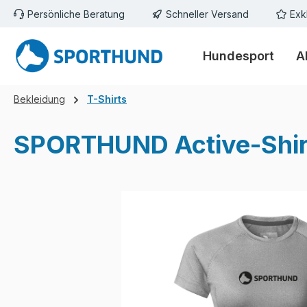
Persönliche Beratung
Schneller Versand
Exk
m Hauptinhalt springen
Zur Suche springen
Zur Hauptnavigation springen
Hundesport
A
Bekleidung
T-Shirts
SPORTHUND Active-Shir
Bildergalerie überspringen