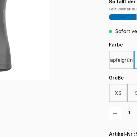
So fällt der
Fällt kleiner a
--
Sofort ver
ausw
Farbe
apfelgrün
ausw
Größe
XS
Produkt Anzah
Artikel-Nr.: