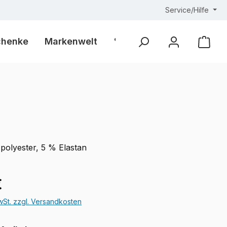
Service/Hilfe
chenke
Markenwelt
% Outlet %
Ware
polyester, 5 % Elastan
eis:
€
MwSt. zzgl. Versandkosten