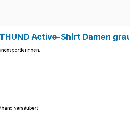
RTHUND Active-Shirt Damen gra
undesportlerinnen.
stband versäubert