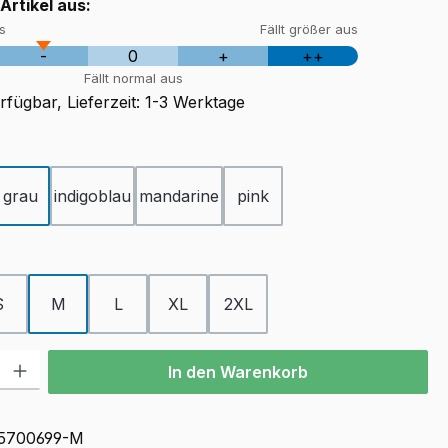
 Artikel aus:
us
Fällt größer aus
-
0
+
++
Fällt normal aus
fügbar, Lieferzeit: 1-3 Werktage
ählen
grau
indigoblau
mandarine
pink
ählen
S
M
L
XL
2XL
l: Gib den gewünschten Wert ein oder benutze die Schaltflächen u
In den Warenkorb
5700699-M