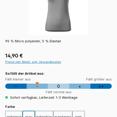
95 % Micro polyester, 5 % Elastan
Regulärer Preis:
14,90 €
Preise inkl. MwSt. zzgl. Versandkosten
So fällt der Artikel aus:
Fällt kleiner aus
Fällt größer aus
--
-
0
+
++
Fällt normal aus
Sofort verfügbar, Lieferzeit: 1-3 Werktage
auswählen
Farbe
apfelgrün
grau
indigoblau
mandarine
pink