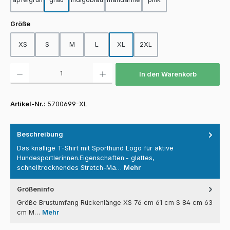
auswählen
Größe
XS
S
M
L
XL
2XL
Produkt Anzahl: Gib den gewünschten Wert ein oder benutze die Schaltfläch
In den Warenkorb
Artikel-Nr.:
5700699-XL
Beschreibung
Das knallige T-Shirt mit Sporthund Logo für aktive
Hundesportlerinnen.Eigenschaften:- glattes,
schnelltrocknendes Stretch-Ma…
Mehr
Größeninfo
Größe Brustumfang Rückenlänge XS 76 cm 61 cm S 84 cm 63
cm M…
Mehr