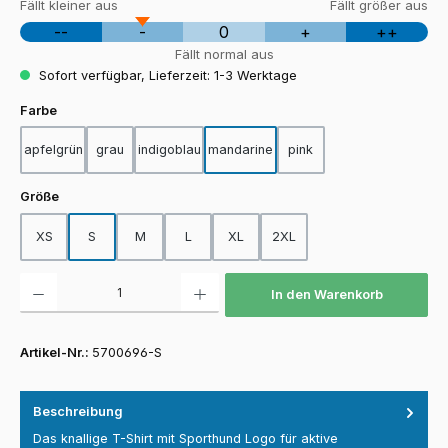
Fällt kleiner aus
Fällt größer aus
--
-
0
+
++
Fällt normal aus
Sofort verfügbar, Lieferzeit: 1-3 Werktage
auswählen
Farbe
apfelgrün
grau
indigoblau
mandarine
pink
auswählen
Größe
XS
S
M
L
XL
2XL
Produkt Anzahl: Gib den gewünschten Wert ein oder benutze die Schaltfläch
In den Warenkorb
Artikel-Nr.:
5700696-S
Beschreibung
Das knallige T-Shirt mit Sporthund Logo für aktive