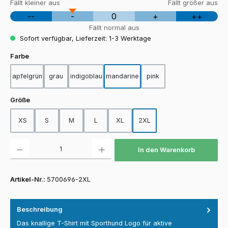
Fällt kleiner aus
Fällt größer aus
--
-
0
+
++
Fällt normal aus
Sofort verfügbar, Lieferzeit: 1-3 Werktage
auswählen
Farbe
apfelgrün
grau
indigoblau
mandarine
pink
auswählen
Größe
XS
S
M
L
XL
2XL
Produkt Anzahl: Gib den gewünschten Wert ein oder benutze die Schaltfläch
In den Warenkorb
Artikel-Nr.:
5700696-2XL
Beschreibung
Das knallige T-Shirt mit Sporthund Logo für aktive