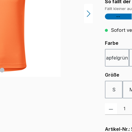
So fällt der
Fällt kleiner a
--
Sofort ver
ausw
Farbe
apfelgrün
ausw
Größe
S
Produkt Anzah
Artikel-Nr.: