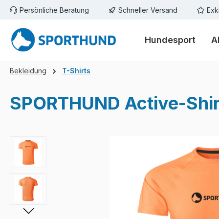
Persönliche Beratung
Schneller Versand
Exk
m Hauptinhalt springen
Zur Suche springen
Zur Hauptnavigation springen
Hundesport
A
Bekleidung
T-Shirts
SPORTHUND Active-Shirt
Bildergalerie überspringen