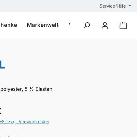
Service/Hilfe
chenke
Markenwelt
% Outlet %
Ware
L
polyester, 5 % Elastan
eis:
€
MwSt. zzgl. Versandkosten