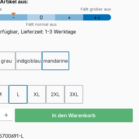
 Artikel aus:
us
Fällt größer aus
-
0
+
++
Fällt normal aus
fügbar, Lieferzeit: 1-3 Werktage
ählen
grau
indigoblau
mandarine
ählen
M
L
XL
2XL
3XL
l: Gib den gewünschten Wert ein oder benutze die Schaltflächen u
In den Warenkorb
5700691-L