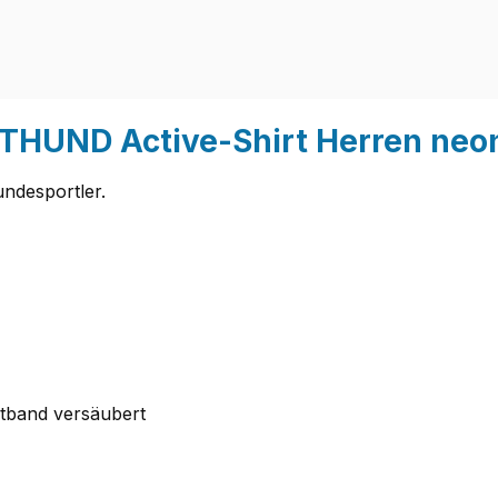
THUND Active-Shirt Herren neo
undesportler.
stband versäubert