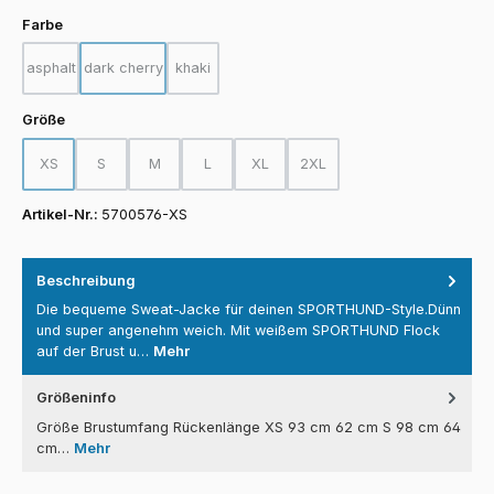
auswählen
Farbe
asphalt
dark cherry
khaki
(Diese Option ist zurzeit nicht verfügbar.)
(Diese Option ist zurzeit nicht verfügbar.)
(Diese Option ist zurzeit nicht verfügbar.)
auswählen
Größe
XS
S
M
L
XL
2XL
(Diese Option ist zurzeit nicht verfügbar.)
(Diese Option ist zurzeit nicht verfügbar.)
(Diese Option ist zurzeit nicht verfügbar.)
(Diese Option ist zurzeit nicht verfügbar.)
(Diese Option ist zurzeit nicht verfügba
(Diese Option ist zurzeit nicht
Artikel-Nr.:
5700576-XS
Beschreibung
Die bequeme Sweat-Jacke für deinen SPORTHUND-Style.Dünn
und super angenehm weich. Mit weißem SPORTHUND Flock
auf der Brust u…
Mehr
Größeninfo
Größe Brustumfang Rückenlänge XS 93 cm 62 cm S 98 cm 64
cm…
Mehr