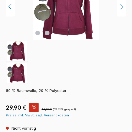
80 % Baumwolle, 20 % Polyester
Verkaufspreis:
29,90 €
%
Regulärer Preis:
44,90 €
(33.41% gespart)
Preise inkl. MwSt. zzgl. Versandkosten
Nicht vorrätig