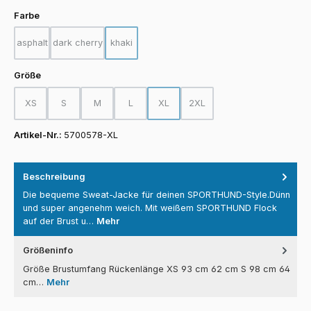
auswählen
Farbe
asphalt
dark cherry
khaki
(Diese Option ist zurzeit nicht verfügbar.)
(Diese Option ist zurzeit nicht verfügbar.)
(Diese Option ist zurzeit nicht verfügbar.)
auswählen
Größe
XS
S
M
L
XL
2XL
(Diese Option ist zurzeit nicht verfügbar.)
(Diese Option ist zurzeit nicht verfügbar.)
(Diese Option ist zurzeit nicht verfügbar.)
(Diese Option ist zurzeit nicht verfügbar.)
(Diese Option ist zurzeit nicht verfügba
(Diese Option ist zurzeit nicht
Artikel-Nr.:
5700578-XL
Beschreibung
Die bequeme Sweat-Jacke für deinen SPORTHUND-Style.Dünn
und super angenehm weich. Mit weißem SPORTHUND Flock
auf der Brust u…
Mehr
Größeninfo
Größe Brustumfang Rückenlänge XS 93 cm 62 cm S 98 cm 64
cm…
Mehr