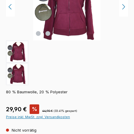
80 % Baumwolle, 20 % Polyester
Verkaufspreis:
29,90 €
%
Regulärer Preis:
44,90 €
(33.41% gespart)
Preise inkl. MwSt. zzgl. Versandkosten
Nicht vorrätig