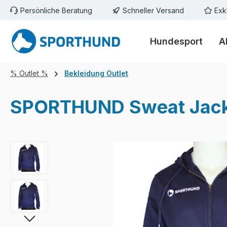
Persönliche Beratung
Schneller Versand
Exk
m Hauptinhalt springen
Zur Suche springen
Zur Hauptnavigation springen
Hundesport
A
% Outlet %
Bekleidung Outlet
SPORTHUND Sweat Jacke
Bildergalerie überspringen