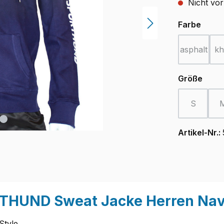
Nicht vor
ausw
Farbe
asphalt
kh
(Diese Op
ausw
Größe
S
(Diese Opt
Artikel-Nr.:
THUND Sweat Jacke Herren Navy
tyle.