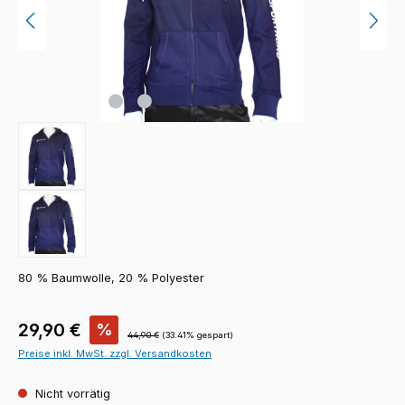
80 % Baumwolle, 20 % Polyester
Verkaufspreis:
29,90 €
%
Regulärer Preis:
44,90 €
(33.41% gespart)
Preise inkl. MwSt. zzgl. Versandkosten
Nicht vorrätig