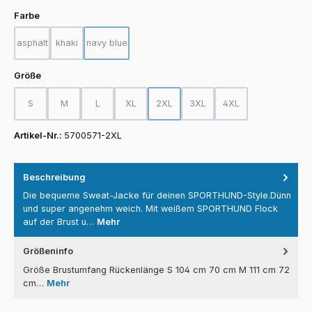
auswählen
Farbe
asphalt
khaki
navy blue
(Diese Option ist zurzeit nicht verfügbar.)
(Diese Option ist zurzeit nicht verfügbar.)
(Diese Option ist zurzeit nicht verfügbar.)
auswählen
Größe
S
M
L
XL
2XL
3XL
4XL
(Diese Option ist zurzeit nicht verfügbar.)
(Diese Option ist zurzeit nicht verfügbar.)
(Diese Option ist zurzeit nicht verfügbar.)
(Diese Option ist zurzeit nicht verfügbar.)
(Diese Option ist zurzeit nicht verfügba
(Diese Option ist zurzeit nicht
(Diese Option ist zurz
Artikel-Nr.:
5700571-2XL
Beschreibung
Die bequeme Sweat-Jacke für deinen SPORTHUND-Style.Dünn
und super angenehm weich. Mit weißem SPORTHUND Flock
auf der Brust u…
Mehr
Größeninfo
Größe Brustumfang Rückenlänge S 104 cm 70 cm M 111 cm 72
cm…
Mehr