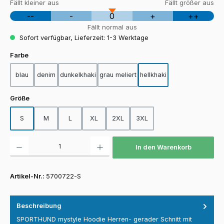
Fällt kleiner aus
Fällt größer aus
--
-
0
+
++
Fällt normal aus
Sofort verfügbar, Lieferzeit: 1-3 Werktage
auswählen
Farbe
blau
denim
dunkelkhaki
grau meliert
hellkhaki
auswählen
Größe
S
M
L
XL
2XL
3XL
Produkt Anzahl: Gib den gewünschten Wert ein oder benutze die Schaltfläch
In den Warenkorb
Artikel-Nr.:
5700722-S
Beschreibung
SPORTHUND mystyle Hoodie Herren- gerader Schnitt mit