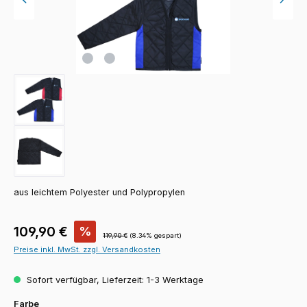
aus leichtem Polyester und Polypropylen
Verkaufspreis:
109,90 €
%
Regulärer Preis:
119,90 €
(8.34% gespart)
Preise inkl. MwSt. zzgl. Versandkosten
Sofort verfügbar, Lieferzeit: 1-3 Werktage
auswählen
Farbe