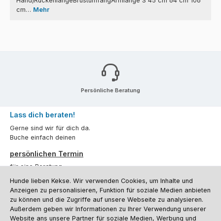
Hand)RückenlängeBrustumfangArmlänge S 45 cm 64 cm 106
cm…
Mehr
Persönliche Beratung
Lass dich beraten!
Gerne sind wir für dich da.
Buche einfach deinen
persönlichen Termin
für eine Beratung.
Hunde lieben Kekse. Wir verwenden Cookies, um Inhalte und
Oder über unser
Kontaktformular
.
Anzeigen zu personalisieren, Funktion für soziale Medien anbieten
zu können und die Zugriffe auf unsere Webseite zu analysieren.
Vertrag widerrufen
Außerdem geben wir Informationen zu Ihrer Verwendung unserer
Website ans unsere Partner für soziale Medien, Werbung und