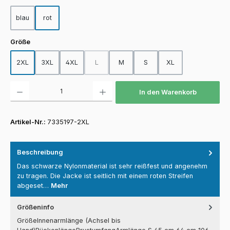
blau
rot
auswählen
Größe
2XL
3XL
4XL
L
M
S
XL
(Diese Option ist zurzeit nicht verfügbar.)
Produkt Anzahl: Gib den gewünschten Wert ein oder benutze die Schaltfläch
In den Warenkorb
Artikel-Nr.:
7335197-2XL
Beschreibung
Das schwarze Nylonmaterial ist sehr reißfest und angenehm
zu tragen. Die Jacke ist seitlich mit einem roten Streifen
abgeset…
Mehr
Größeninfo
GrößeInnenarmlänge (Achsel bis