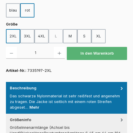
blau
rot
auswählen
Größe
2XL
3XL
4XL
L
M
S
XL
(Diese Option ist zurzeit nicht verfügbar.)
Produkt Anzahl: Gib den gewünschten Wert ein oder benutze die Schaltfläch
In den Warenkorb
Artikel-Nr.:
7335197-2XL
Beschreibung
Das schwarze Nylonmaterial ist sehr reißfest und angenehm
zu tragen. Die Jacke ist seitlich mit einem roten Streifen
abgeset…
Mehr
Größeninfo
GrößeInnenarmlänge (Achsel bis