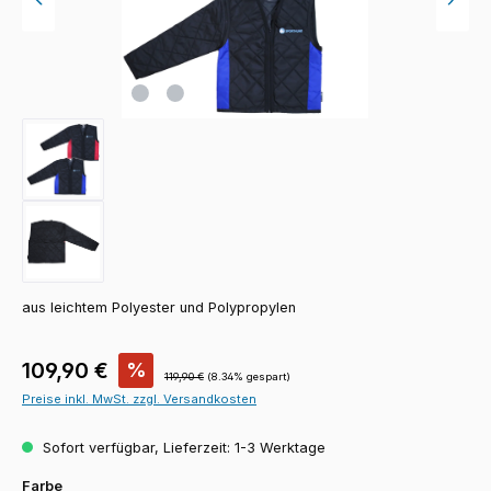
aus leichtem Polyester und Polypropylen
Verkaufspreis:
109,90 €
%
Regulärer Preis:
119,90 €
(8.34% gespart)
Preise inkl. MwSt. zzgl. Versandkosten
Sofort verfügbar, Lieferzeit: 1-3 Werktage
auswählen
Farbe