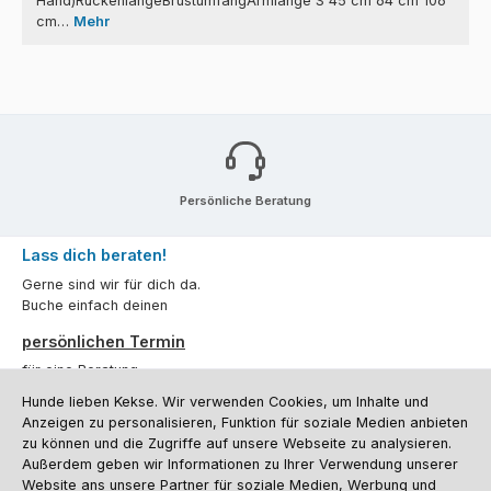
Hand)RückenlängeBrustumfangArmlänge S 45 cm 64 cm 106
cm…
Mehr
Persönliche Beratung
Lass dich beraten!
Gerne sind wir für dich da.
Buche einfach deinen
persönlichen Termin
für eine Beratung.
Hunde lieben Kekse. Wir verwenden Cookies, um Inhalte und
Oder über unser
Kontaktformular
.
Anzeigen zu personalisieren, Funktion für soziale Medien anbieten
zu können und die Zugriffe auf unsere Webseite zu analysieren.
Vertrag widerrufen
Außerdem geben wir Informationen zu Ihrer Verwendung unserer
Website ans unsere Partner für soziale Medien, Werbung und