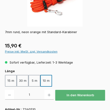
7mm rund, neon orange mit Standard-Karabiner
Regulärer Preis:
15,90 €
Preise inkl. MwSt. zzgl. Versandkosten
Sofort verfügbar, Lieferzeit: 1-3 Werktage
auswählen
Länge
15 m
30 m
5 m
10 m
Produkt Anzahl: Gib den gewünschten Wert ein oder benutze die Schaltfläch
In den Warenkorb
Artikel-Nr.:
7260510