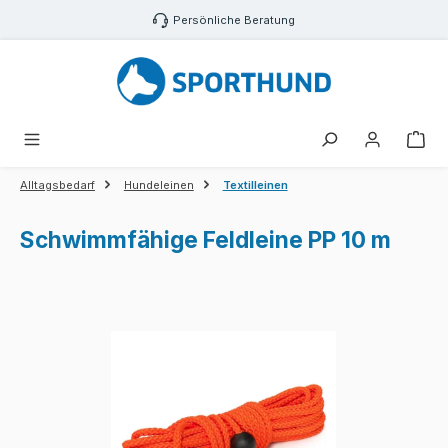
Zum Hauptinhalt springen
Persönliche Beratung
War
Alltagsbedarf
Hundeleinen
Textilleinen
Schwimmfähige Feldleine PP 10 m
Bildergalerie überspringen