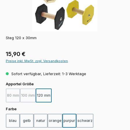
Steg 120 x 30mm
Regulärer Preis:
15,90 €
Preise inkl. MwSt. zzgl. Versandkosten
Sofort verfügbar, Lieferzeit: 1-3 Werktage
auswählen
Apportel Größe
80 mm
100 mm
120 mm
(Diese Option ist zurzeit nicht verfügbar.)
(Diese Option ist zurzeit nicht verfügbar.)
auswählen
Farbe
blau
gelb
natur
orange
purpur
schwarz