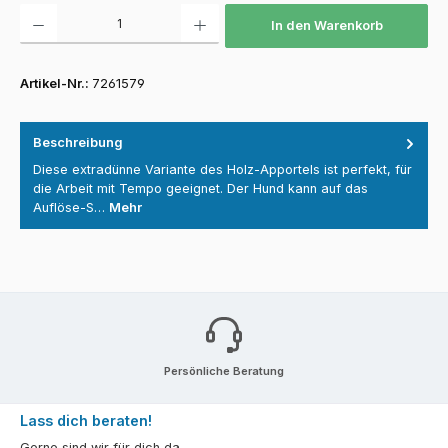
Produkt Anzahl: Gib den gewünschten Wert ein oder benutze die Schaltfläch
In den Warenkorb
Artikel-Nr.:
7261579
Beschreibung
Diese extradünne Variante des Holz-Apportels ist perfekt, für
die Arbeit mit Tempo geeignet. Der Hund kann auf das
Auflöse-S…
Mehr
Persönliche Beratung
Lass dich beraten!
Gerne sind wir für dich da.