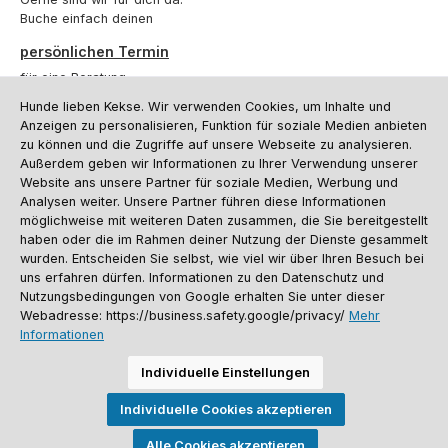
Buche einfach deinen
persönlichen Termin
für eine Beratung.
Hunde lieben Kekse. Wir verwenden Cookies, um Inhalte und
Oder über unser
Kontaktformular
.
Anzeigen zu personalisieren, Funktion für soziale Medien anbieten
zu können und die Zugriffe auf unsere Webseite zu analysieren.
Vertrag widerrufen
Außerdem geben wir Informationen zu Ihrer Verwendung unserer
Website ans unsere Partner für soziale Medien, Werbung und
Analysen weiter. Unsere Partner führen diese Informationen
möglichweise mit weiteren Daten zusammen, die Sie bereitgestellt
Kundenservice
haben oder die im Rahmen deiner Nutzung der Dienste gesammelt
Informationen
wurden. Entscheiden Sie selbst, wie viel wir über Ihren Besuch bei
uns erfahren dürfen. Informationen zu den Datenschutz und
Social Media und Kontakt
Nutzungsbedingungen von Google erhalten Sie unter dieser
Webadresse: https://business.safety.google/privacy/
Mehr
Informationen
Versandinformationen
Zahlungsarten
Vereinsrabatt
Kontakt
Batterieentsorgung
Warenrücksendung
Sporthund Katalog
Individuelle Einstellungen
Alle Preise inkl. gesetzl. Mehrwertsteuer zzgl.
Versandkosten
, wenn nicht
Individuelle Cookies akzeptieren
anders angegeben. Preise vor dem Login werden in Euro (DE) angezeigt.
Streichpreise = UVP-Preise. Abbildungen ähnlich. Änderungen
vorbehalten.
Alle Cookies akzeptieren