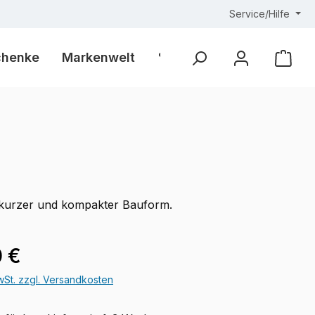
Service/Hilfe
chenke
Markenwelt
% Outlet %
Ware
 kurzer und kompakter Bauform.
eis:
 €
MwSt. zzgl. Versandkosten