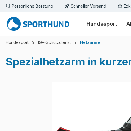
Persönliche Beratung
Schneller Versand
Exk
m Hauptinhalt springen
Zur Suche springen
Zur Hauptnavigation springen
Hundesport
A
Hundesport
IGP-Schutzdienst
Hetzarme
Spezialhetzarm in kurze
Bildergalerie überspringen