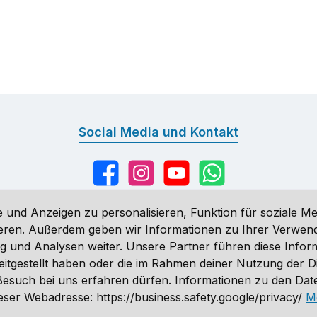
Social Media und Kontakt
Facebook
Instagram
YouTube
WhatsApp
 und Anzeigen zu personalisieren, Funktion für soziale Me
sieren. Außerdem geben wir Informationen zu Ihrer Verwe
g und Analysen weiter. Unsere Partner führen diese Infor
n
, wenn nicht anders angegeben. Preise vor dem Login werden in Eu
eitgestellt haben oder die im Rahmen deiner Nutzung der 
ähnlich. Änderungen vorbehalten.
n Besuch bei uns erfahren dürfen. Informationen zu den Da
 2026 Sporthund - Alle Rechte vorbehalten. Theme by
ThemeWare
ser Webadresse: https://business.safety.google/privacy/
M