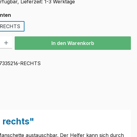
fügbar, Lieferzeit: 1-3 Werktage
auswählen
anten
RECHTS
l: Gib den gewünschten Wert ein oder benutze die Schaltflächen u
In den Warenkorb
7335216-RECHTS
 rechts"
Manschette austauschbar. Der Helfer kann sich durch