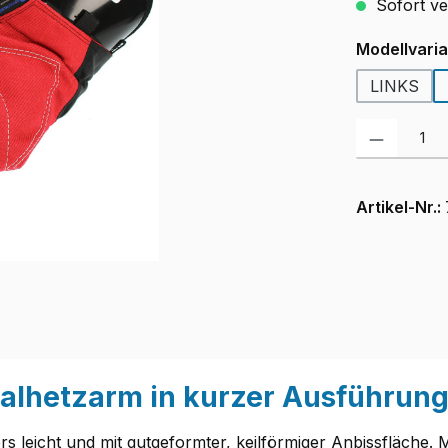
Sofort ver
Modellvari
LINKS
Produkt Anzah
Artikel-Nr.:
alhetzarm in kurzer Ausführung
leicht und mit gutgeformter, keilförmiger Anbissfläche. 